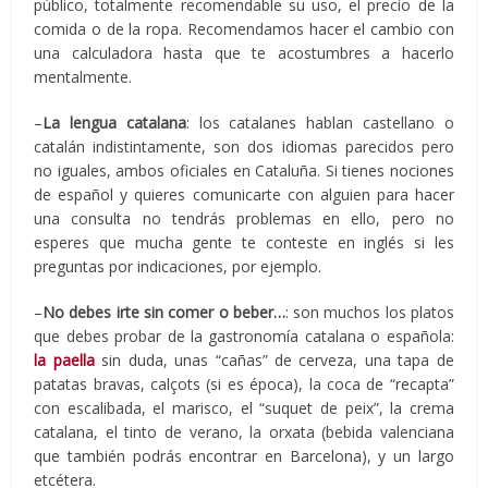
público, totalmente recomendable su uso, el precio de la
comida o de la ropa. Recomendamos hacer el cambio con
una calculadora hasta que te acostumbres a hacerlo
mentalmente.
–
La lengua catalana
: los catalanes hablan castellano o
catalán indistintamente, son dos idiomas parecidos pero
no iguales, ambos oficiales en Cataluña. Si tienes nociones
de español y quieres comunicarte con alguien para hacer
una consulta no tendrás problemas en ello, pero no
esperes que mucha gente te conteste en inglés si les
preguntas por indicaciones, por ejemplo.
–
No debes irte sin comer o beber…
: son muchos los platos
que debes probar de la gastronomía catalana o española:
la paella
sin duda, unas “cañas” de cerveza, una tapa de
patatas bravas, calçots (si es época), la coca de “recapta”
con escalibada, el marisco, el “suquet de peix”, la crema
catalana, el tinto de verano, la orxata (bebida valenciana
que también podrás encontrar en Barcelona), y un largo
etcétera.