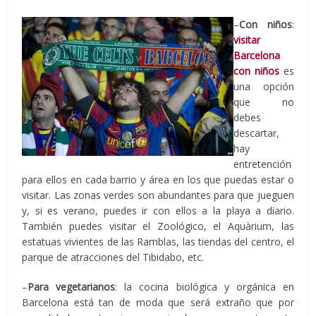
–
Con niños
:
visitar
Barcelona
con niños
es
una opción
que no
debes
descartar,
hay
entretención
para ellos en cada barrio y área en los que puedas estar o
visitar. Las zonas verdes son abundantes para que jueguen
y, si es verano, puedes ir con ellos a la playa a diario.
También puedes visitar el Zoológico, el Aquàrium, las
estatuas vivientes de las Ramblas, las tiendas del centro, el
parque de atracciones del Tibidabo, etc.
–
Para vegetarianos
: la cocina biológica y orgánica en
Barcelona está tan de moda que será extraño que por