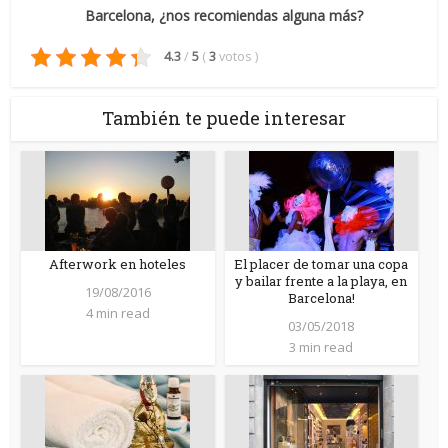
Barcelona, ¿nos recomiendas alguna más?
4.3
/
5
(
3
votos
)
También te puede interesar
Afterwork en hoteles
El placer de tomar una copa
y bailar frente a la playa, en
19/08/2016
Barcelona!
4 min read
03/05/2018
3 min read