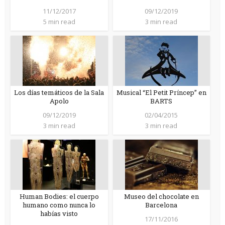
11/12/2017
09/12/2019
5 min read
3 min read
Los días temáticos de la Sala
Musical “El Petit Príncep” en
Apolo
BARTS
09/12/2019
02/04/2015
3 min read
3 min read
Human Bodies: el cuerpo
Museo del chocolate en
humano como nunca lo
Barcelona
habías visto
17/11/2016