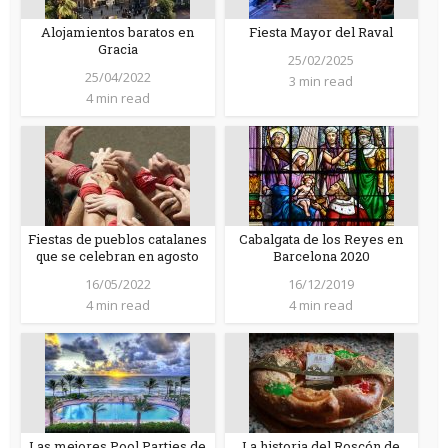
Alojamientos baratos en
Fiesta Mayor del Raval
Gracia
25/02/2025
25/04/2022
3 min read
4 min read
Fiestas de pueblos catalanes
Cabalgata de los Reyes en
que se celebran en agosto
Barcelona 2020
16/05/2022
16/12/2019
4 min read
4 min read
Las mejores Pool Parties de
La historia del Roscón de