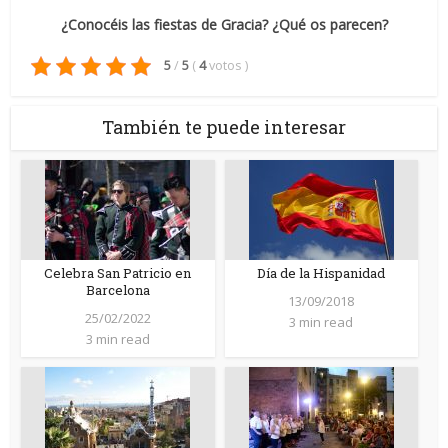
¿Conocéis las fiestas de Gracia? ¿Qué os parecen?
5
/
5
(
4
votos
)
También te puede interesar
Celebra San Patricio en
Día de la Hispanidad
Barcelona
13/09/2018
25/02/2022
3 min read
3 min read