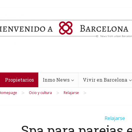
Propietarios
Inmo News
Vivir en Barcelona
>
>
>
Homepage
Ocio y cultura
Relajarse
Relajarse
Spa para parejas 