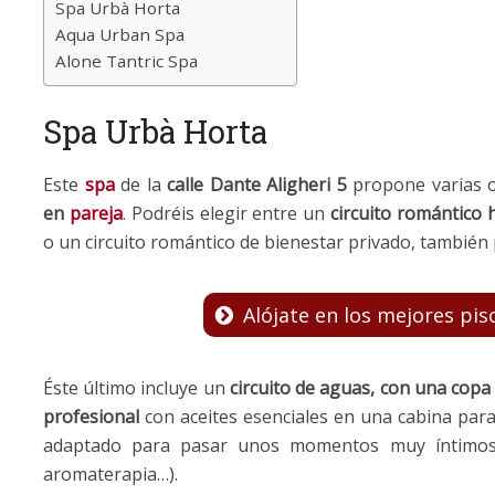
Spa Urbà Horta
Aqua Urban Spa
Alone Tantric Spa
Spa Urbà Horta
Este
spa
de la
calle Dante Aligheri 5
propone varias o
en
pareja
. Podréis elegir entre un
circuito romántico 
o un circuito romántico de bienestar privado, también
Alójate en los mejores pi
Éste último incluye un
circuito de aguas, con una cop
profesional
con aceites esenciales en una cabina par
adaptado para pasar unos momentos muy íntimos (
aromaterapia…).