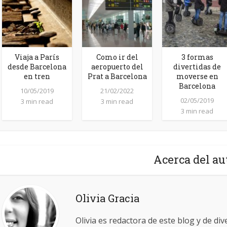
Viaja a París
Como ir del
3 formas
desde Barcelona
aeropuerto del
divertidas de
en tren
Prat a Barcelona
moverse en
Barcelona
10/05/2019
21/02/2022
02/05/2019
3 min read
3 min read
3 min read
Acerca del au
Olivia Gracia
Olivia es redactora de este blog y de div