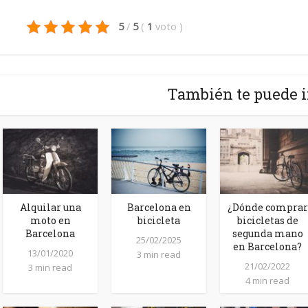
5
/
5
(
1
voto
)
También te puede i
Alquilar una
Barcelona en
¿Dónde comprar
moto en
bicicleta
bicicletas de
Barcelona
segunda mano
25/02/2025
en Barcelona?
13/01/2020
3 min read
21/02/2022
3 min read
4 min read