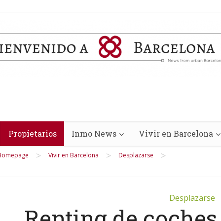
Propietarios
Inmo News
Vivir en Barcelona
>
>
>
Homepage
Vivir en Barcelona
Desplazarse
Desplazarse
Renting de coches