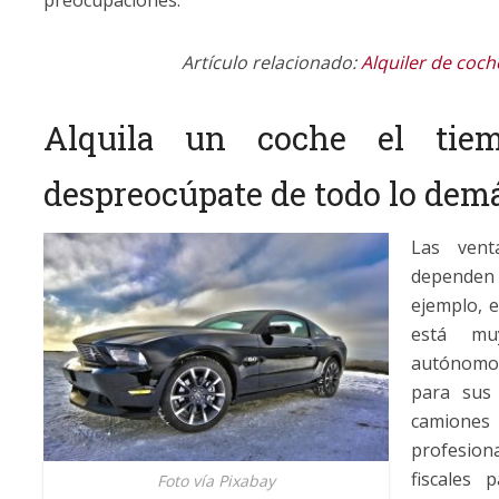
Artículo relacionado:
Alquiler de coch
Alquila un coche el tie
despreocúpate de todo lo dem
Las vent
dependen 
ejemplo, e
está mu
autónomo
para sus
camione
profesion
fiscales 
Foto vía Pixabay