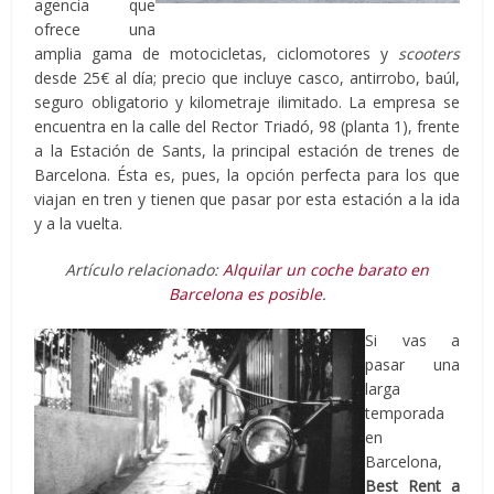
agencia que
ofrece una
amplia gama de motocicletas, ciclomotores y
scooters
desde 25€ al día; precio que incluye casco, antirrobo, baúl,
seguro obligatorio y kilometraje ilimitado. La empresa se
encuentra en la calle del Rector Triadó, 98 (planta 1), frente
a la Estación de Sants, la principal estación de trenes de
Barcelona. Ésta es, pues, la opción perfecta para los que
viajan en tren y tienen que pasar por esta estación a la ida
y a la vuelta.
Artículo relacionado:
Alquilar un coche barato en
Barcelona es posible
.
Si vas a
pasar una
larga
temporada
en
Barcelona,
Best Rent a