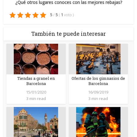
¿Qué otros lugares conoces con las mejores rebajas?
5
/
5
(
1
voto
)
También te puede interesar
Tiendas a granel en
Ofertas de los gimnasios de
Barcelona
Barcelona
15/01/2020
16/09/2019
3 min read
3 min read