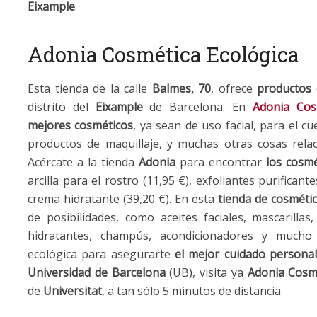
Eixample
.
Adonia Cosmética Ecológica
Esta tienda de la calle
Balmes, 70
, ofrece
productos d
distrito del
Eixample
de Barcelona. En
Adonia Cos
mejores cosméticos
, ya sean de uso facial, para el c
productos de maquillaje, y muchas otras cosas rel
Acércate a la tienda
Adonia
para encontrar
los cosmé
arcilla para el rostro (11,95 €), exfoliantes purificant
crema hidratante (39,20 €). En esta
tienda de cosméti
de posibilidades, como aceites faciales, mascarillas
hidratantes, champús, acondicionadores y much
ecológica para asegurarte
el mejor cuidado personal
Universidad de Barcelona
(UB), visita ya
Adonia
Cosmé
de
Universitat
, a tan sólo 5 minutos de distancia.