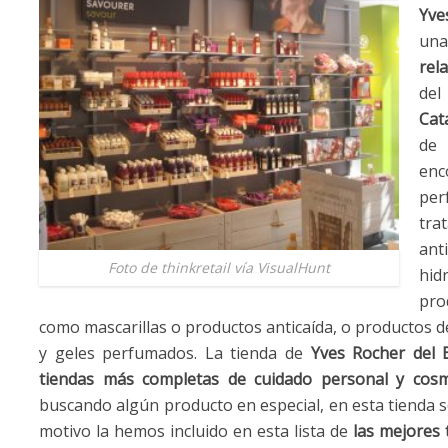
Yve
un
rel
de
Cat
d
en
per
tr
ant
Foto de thinkretail vía VisualHunt
hid
pro
como mascarillas o productos anticaída, o productos 
y geles perfumados. La tienda de
Yves Rocher del 
tiendas más completas de cuidado personal y cosm
buscando algún producto en especial, en esta tienda 
motivo la hemos incluido en esta lista de
las mejores