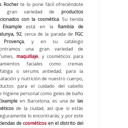
s Rocher
te lo pone fácil ofreciéndote
a gran variedad de
productos
acionados con la cosmética
. Su tienda
l
Eixample
está en la
Rambla de
alunya, 92
, cerca de la parada de
FGC
e
Provença
, y en su catálogo
contramos una gran variedad de
fumes,
maquillaje
, y cosméticos para
atamientos faciales como cremas
ifatiga o serums antiedad, para la
ratación y nutrición de nuestro cuerpo,
ductos para el cuidado del cabello
de higiene personal como geles de baño
Eixample
en Barcelona, es una de
las
éticos
de la ciudad, así que si estás
seguramente lo encontrarás, y por este
 tiendas de
cosméticos
en el distrito del