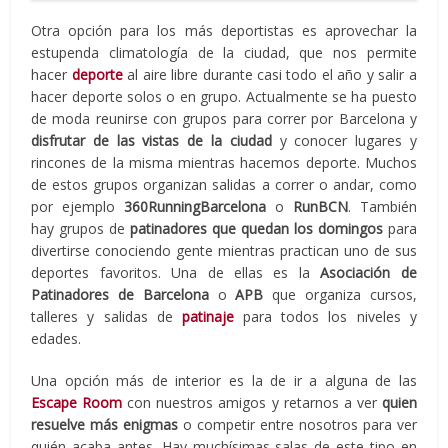
Otra opción para los más deportistas es aprovechar la
estupenda climatología de la ciudad, que nos permite
hacer
deporte
al aire libre durante casi todo el año y salir a
hacer deporte solos o en grupo. Actualmente se ha puesto
de moda reunirse con grupos para correr por Barcelona y
disfrutar de las vistas de la ciudad
y conocer lugares y
rincones de la misma mientras hacemos deporte. Muchos
de estos grupos organizan salidas a correr o andar, como
por ejemplo
360RunningBarcelona
o
RunBCN
. También
hay grupos de
patinadores que quedan los domingos
para
divertirse conociendo gente mientras practican uno de sus
deportes favoritos. Una de ellas es la
Asociación de
Patinadores de Barcelona
o
APB
que organiza cursos,
talleres y salidas de
patinaje
para todos los niveles y
edades.
Una opción más de interior es la de ir a alguna de las
Escape Room
con nuestros amigos y retarnos a ver
quien
resuelve más enigmas
o competir entre nosotros para ver
quién acaba antes. Hay muchísimas salas de este tipo en