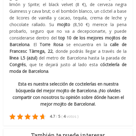
limón y Sprite; el black velvet (8 €), de cerveza negra
Guinness y cava brut; o el bombón blanco, un cóctel a base
de licores de vainilla y cacao, tequila, crema de leche y
chocolate rallado. Su
mojito
(8,50 €) merece la pena
probarlo, seguro que no va a decepcionarte, y puede
considerarse dentro del
top 10 de los mejores mojitos de
Barcelona
. El
Torre Rosa
se encuentra en la
calle de
Francesc Tàrrega, 22
, donde podrás llegar a través de la
línea L5 (azul)
del metro de Barcelona hasta la parada de
Congrés
, que te dejará justo al lado esta
cóctelería de
moda de Barcelona
.
Esta es nuestra selección de coctelerías en nuestra
búsqueda del mejor mojito de Barcelona. ¡No olvides
compartir con nosotros tu opinión sobre dónde hacen el
mejor mojito de Barcelona!.
4.7
/
5
(
4
votos
)
También te puede interesar