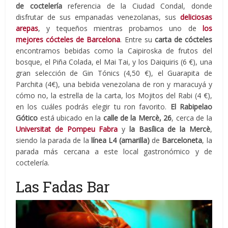
de coctelería
referencia de la Ciudad Condal, donde
disfrutar de sus empanadas venezolanas, sus
deliciosas
arepas
, y tequeños mientras probamos uno de
los
mejores cócteles de Barcelona
. Entre su
carta de cócteles
encontramos bebidas como la Caipiroska de frutos del
bosque, el Piña Colada, el Mai Tai, y los Daiquiris (6 €), una
gran selección de Gin Tónics (4,50 €), el Guarapita de
Parchita (4€), una bebida venezolana de ron y maracuyá y
cómo no, la estrella de la carta, los Mojitos del Rabi (4 €),
en los cuáles podrás elegir tu ron favorito.
El Rabipelao
Gótico
está ubicado en la
calle de la Mercè, 26
, cerca de la
Universitat de Pompeu Fabra
y
la Basílica de la Mercè
,
siendo la parada de la
línea L4 (amarilla)
de
Barceloneta
, la
parada más cercana a este local gastronómico y de
coctelería.
Las Fadas Bar