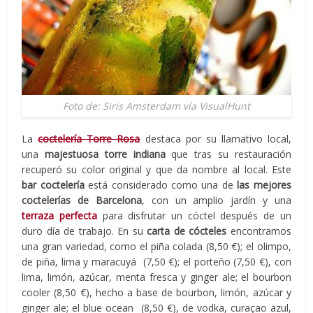
Foto de: Siris Amsterdam vía VisualHunt
La
coctelería Torre Rosa
destaca por su llamativo local,
una
majestuosa torre indiana
que tras su restauración
recuperó su color original y que da nombre al local. Este
bar coctelería
está considerado como una de
las mejores
coctelerías de Barcelona
, con un amplio jardín y una
terraza perfecta
para disfrutar un cóctel después de un
duro día de trabajo. En su
carta de cócteles
encontramos
una gran variedad, como el piña colada (8,50 €); el olimpo,
de piña, lima y maracuyá (7,50 €); el porteño (7,50 €), con
lima, limón, azúcar, menta fresca y ginger ale; el bourbon
cooler (8,50 €), hecho a base de bourbon, limón, azúcar y
ginger ale; el blue ocean (8,50 €), de vodka, curaçao azul,