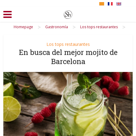
>
>
>
Homepage
Gastronomía
Los tops restaurantes
Los tops restaurantes
En busca del mejor mojito de
Barcelona