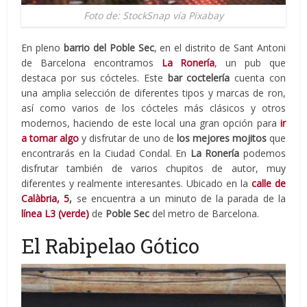
Foto de: StockSnap vía Pixabay
En pleno
barrio del Poble Sec
, en el distrito de Sant Antoni
de Barcelona encontramos
La Ronería
, un pub que
destaca por sus cócteles. Este
bar coctelería
cuenta con
una amplia selección de diferentes tipos y marcas de ron,
así como varios de los cócteles más clásicos y otros
modernos, haciendo de este local una gran opción para
ir
a tomar algo
y disfrutar de uno de
los mejores mojitos
que
encontrarás en la Ciudad Condal. En
La Ronería
podemos
disfrutar también de varios chupitos de autor, muy
diferentes y realmente interesantes. Ubicado en la
calle de
Calàbria, 5
,
se encuentra a un minuto de la parada de la
línea L3 (verde)
de
Poble Sec
del metro de Barcelona.
El Rabipelao Gótico