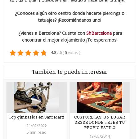
su vida o qué motivos le han llevado a hacerse el tatuaje.
¿Conoces algún otro centro donde hacerte piercings o
tatuajes? ¡Recomiéndanos uno!
¿Vienes a Barcelona? Cuenta con
ShBarcelona
para
encontrar el mejor alojamiento ¡Te esperamos!
4.8
/
5
(
5
votos
)
También te puede interesar
Top gimnasios en Sant Martí
COSTURETAS: UN LUGAR
DESDE DONDE TEJER TU
21/02/2022
PROPIO ESTILO
5 min read
13/05/2014