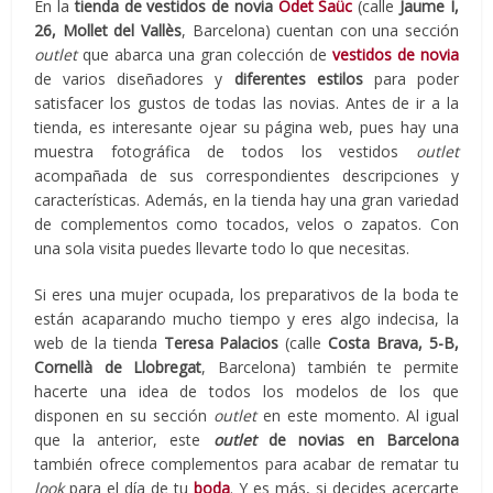
En la
tienda de vestidos de novia
Odet Saüc
(calle
Jaume I,
26, Mollet del Vallès
, Barcelona) cuentan con una sección
outlet
que abarca una gran colección de
vestidos de novia
de varios diseñadores y
diferentes estilos
para poder
satisfacer los gustos de todas las novias. Antes de ir a la
tienda, es interesante ojear su página web, pues hay una
muestra fotográfica de todos los vestidos
outlet
acompañada de sus correspondientes descripciones y
características. Además, en la tienda hay una gran variedad
de complementos como tocados, velos o zapatos. Con
una sola visita puedes llevarte todo lo que necesitas.
Si eres una mujer ocupada, los preparativos de la boda te
están acaparando mucho tiempo y eres algo indecisa, la
web de la tienda
Teresa Palacios
(calle
Costa Brava, 5-B,
Cornellà de Llobregat
, Barcelona) también te permite
hacerte una idea de todos los modelos de los que
disponen en su sección
outlet
en este momento. Al igual
que la anterior, este
outlet
de novias en Barcelona
también ofrece complementos para acabar de rematar tu
look
para el día de tu
boda
. Y es más, si decides acercarte