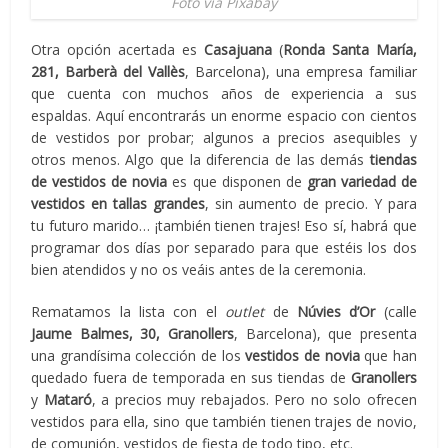
Foto vía Pixabay
Otra opción acertada es
Casajuana
(
Ronda Santa María,
281, Barberà del Vallès
, Barcelona), una empresa familiar
que cuenta con muchos años de experiencia a sus
espaldas. Aquí encontrarás un enorme espacio con cientos
de vestidos por probar; algunos a precios asequibles y
otros menos. Algo que la diferencia de las demás
tiendas
de vestidos de novia
es que disponen de
gran variedad de
vestidos en tallas grandes
, sin aumento de precio. Y para
tu futuro marido… ¡también tienen trajes! Eso sí, habrá que
programar dos días por separado para que estéis los dos
bien atendidos y no os veáis antes de la ceremonia.
Rematamos la lista con el
outlet
de
Núvies d’Or
(calle
Jaume Balmes, 30, Granollers
, Barcelona), que presenta
una grandísima colección de los
vestidos de novia
que han
quedado fuera de temporada en sus tiendas de
Granollers
y
Mataró
, a precios muy rebajados. Pero no solo ofrecen
vestidos para ella, sino que también tienen trajes de novio,
de comunión, vestidos de fiesta de todo tipo, etc.