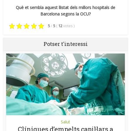
Què et sembla aquest llistat dels millors hospitals de
Barcelona segons la OCU?
5
/
5
(
12
votes
)
Potser t'interessi
Salut
Clíniques d’empelts capil·lars a