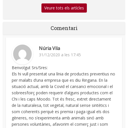
Veure tots els artícles
Comentari
Núria Vila
31/12/2020 a les 17:45
Benvolgut Srs/Sres:
Els hi vull presentat una línia de productes preventius no
per malalts d’una empresa que es diu Ringana. En la
situació actual, amb la Covid el cansanci emocional i el
sobreesfoirç poden requerir d’alguns productes com el
Chi i les caps Moodo. Tot és fresc, extret directament
de la naturalesa, tot vegetal, natural sense sintètics i
som coherents perquè es premia i paga igual els dos
gèneres, no s’experimenta amb animals sinó amb
persones voluntàries, afavorim el comerç just i som