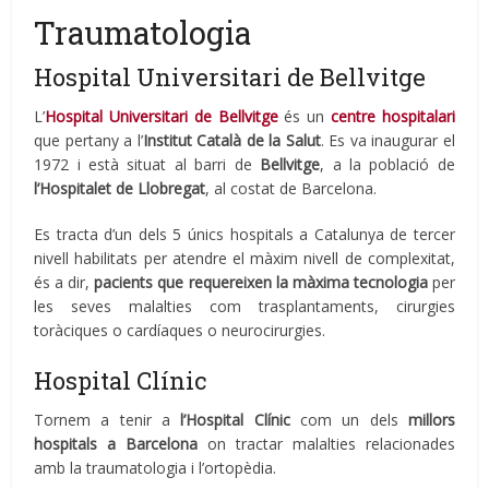
Traumatologia
Hospital Universitari de Bellvitge
L’
Hospital Universitari de Bellvitge
és un
centre hospitalari
que pertany a l’
Institut Català de la Salut
. Es va inaugurar el
1972 i està situat al barri de
Bellvitge
, a la població de
l’Hospitalet de Llobregat
, al costat de Barcelona.
Es tracta d’un dels 5 únics hospitals a Catalunya de tercer
nivell habilitats per atendre el màxim nivell de complexitat,
és a dir,
pacients que requereixen la màxima tecnologia
per
les seves malalties com trasplantaments, cirurgies
toràciques o cardíaques o neurocirurgies.
Hospital Clínic
Tornem a tenir a
l’Hospital Clínic
com un dels
millors
hospitals a Barcelona
on tractar malalties relacionades
amb la traumatologia i l’ortopèdia.