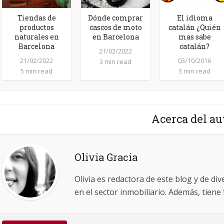
Tiendas de
Dónde comprar
El idioma
productos
cascos de moto
catalán ¿Quién
naturales en
en Barcelona
mas sabe
Barcelona
catalán?
21/02/2022
21/02/2022
03/10/2016
3 min read
5 min read
3 min read
Acerca del au
Olivia Gracia
Olivia es redactora de este blog y de div
en el sector inmobiliario. Además, tien