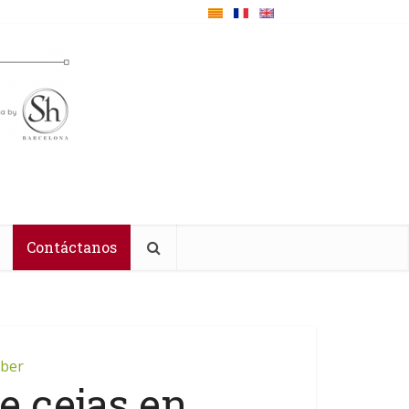
Contáctanos
aber
e cejas en