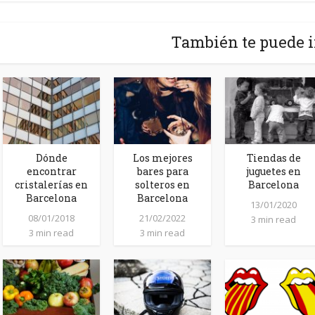
También te puede i
Dónde
Los mejores
Tiendas de
encontrar
bares para
juguetes en
cristalerías en
solteros en
Barcelona
Barcelona
Barcelona
13/01/2020
08/01/2018
21/02/2022
3 min read
3 min read
3 min read