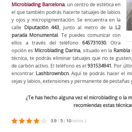
Microblading Barcelona
, un centro de estética en
el que también podrás hacerte tatuajes de labios
y ojos y micropigmentación. Se encuentra en la
calle
Diputación 443
, junto al metro de la
L2
parada Monumental
. Te puedes comunicar con
ellos a través del teléfono
645731030
. Otra
opción es
Microblading Darina
, situado en la
Rambla 
técnica, te podrás eliminar tatuajes que no te gusten
de carbón activo. El teléfono es el
931534941
. Por últ
encontrar
Lashbrownbcn
. Aquí te podrás hacer el m
cejas y labios, extensiones y permanente de pestañas y
¿Te has hecho alguna vez el microblading o la 
recomiendas estas técnicas
3.9
/
5
(
10
votos
)