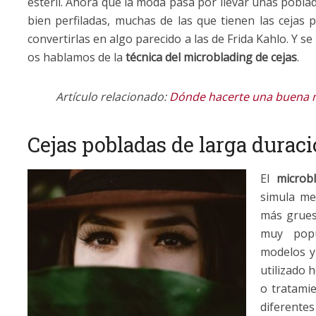
estéril. Ahora que la moda pasa por llevar unas pobla
bien perfiladas, muchas de las que tienen las cejas
convertirlas en algo parecido a las de Frida Kahlo. Y se
os hablamos de la
técnica del microblading de cejas
.
Artículo relacionado:
Dónde hacerte una buena m
Cejas pobladas de larga durac
El
microb
simula me
más grues
muy popul
modelos y
utilizado
o tratamie
diferentes