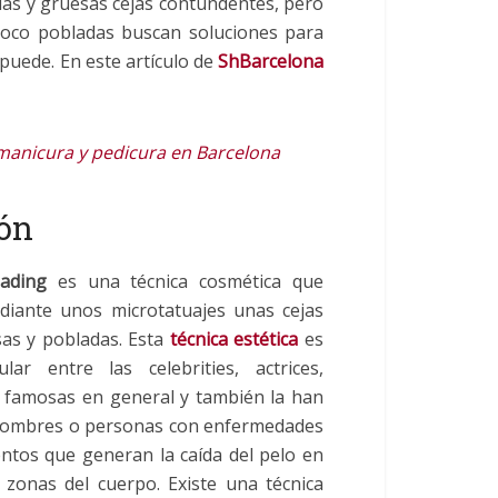
das y gruesas cejas contundentes, pero
 poco pobladas buscan soluciones para
 puede. En este artículo de
ShBarcelona
anicura y pedicura en Barcelona
ión
lading
es una técnica cosmética que
diante unos microtatuajes unas cejas
as y pobladas. Esta
técnica estética
es
ar entre las celebrities, actrices,
 famosas en general y también la han
 hombres o personas con enfermedades
ntos que generan la caída del pelo en
 zonas del cuerpo. Existe una técnica