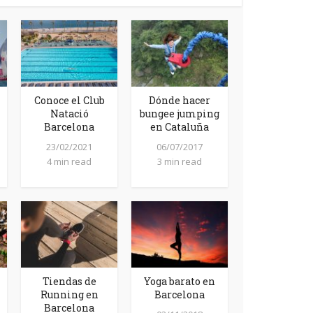
Conoce el Club
Dónde hacer
Natació
bungee jumping
Barcelona
en Cataluña
23/02/2021
06/07/2017
4 min read
3 min read
Tiendas de
Yoga barato en
Running en
Barcelona
Barcelona