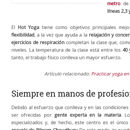
metro
d
líneas 2,3 
El
Hot Yoga
tiene como objetivos principales mej
flexibilidad
, a la vez que ayuda a la
relajación y conce
ejercicios de respiración
completan la clase que, como 
niveles. La temperatura de la clase está entre los
40 
tanto, el trabajo físico conlleva un mayor esfuerzo.
Artículo relacionado:
Practicar yoga en
Siempre en manos de profesio
Debido al esfuerzo que conlleva y en las condiciones 
ser ofrecidas por
gente experta en la materia
. L
especializados y, de hecho, este centro es el únic
escuela de
Bikram Choudhury
. De este modo, te pued