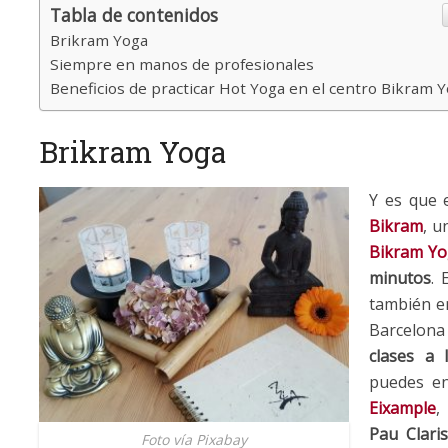
Tabla de contenidos
Brikram Yoga
Siempre en manos de profesionales
Beneficios de practicar Hot Yoga en el centro Bikram 
Brikram Yoga
Y es que 
Bikram
, u
Bikram Y
minutos
. 
también en
Barcelona
clases a 
puedes enc
Eixample
,
Pau Clari
Foto vía Pixabay