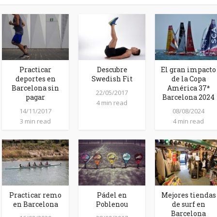
Practicar
Descubre
El gran impacto
deportes en
Swedish Fit
de la Copa
Barcelona sin
América 37ª
22/05/2017
pagar
Barcelona 2024
4 min read
14/11/2017
08/08/2024
3 min read
4 min read
Practicar remo
Pádel en
Mejores tiendas
en Barcelona
Poblenou
de surf en
Barcelona