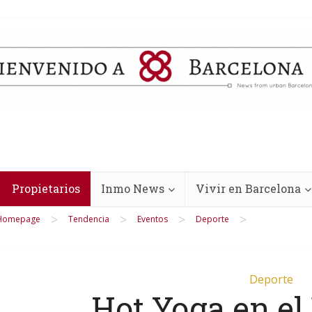
Propietarios
Inmo News
Vivir en Barcelona
>
>
>
>
Homepage
Tendencia
Eventos
Deporte
Deporte
Hot Yoga en el