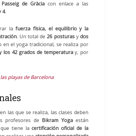
e
Passeig de Gràcia
con enlace a las
y 4
.
orar la
fuerza física, el equilibrio y la
ntración
. Un total de
26 posturas
y
dos
en el yoga tradicional, se realiza por
y los 42 grados de temperatura
y, por
 las playas de Barcelona
nales
en las que se realiza, las clases deben
os profesores de
Bikram
Yoga
están
o que tiene la
certificación oficial de la
en realizar una
atención personalizada