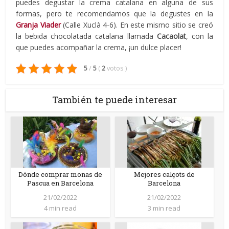
puedes degustar la crema catalana en alguna de sus
formas, pero te recomendamos que la degustes en la
Granja Viader
(Calle Xuclà 4-6). En este mismo sitio se creó
la bebida chocolatada catalana llamada
Cacaolat
, con la
que puedes acompañar la crema, ¡un dulce placer!
5
/
5
(
2
votos
)
También te puede interesar
Dónde comprar monas de
Mejores calçots de
Pascua en Barcelona
Barcelona
21/02/2022
21/02/2022
4 min read
3 min read