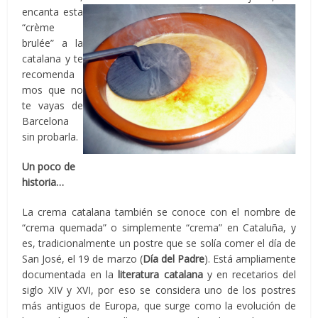
encanta esta
“crème
brulée” a la
catalana y te
recomenda
mos que no
te vayas de
Barcelona
sin probarla.
Un poco de
historia…
La crema catalana también se conoce con el nombre de
“crema quemada” o simplemente “crema” en Cataluña, y
es, tradicionalmente un postre que se solía comer el día de
San José, el 19 de marzo (
Día del Padre
). Está ampliamente
documentada en la
literatura catalana
y en recetarios del
siglo XIV y XVI, por eso se considera uno de los postres
más antiguos de Europa, que surge como la evolución de