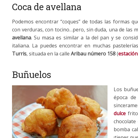
Coca de avellana
Podemos encontrar “coques” de todas las formas que
con verduras, con tocino…pero, sin duda, una de las m
avellana
. Su masa es similar a la del pan y se consi
italiana. La puedes encontrar en muchas pastelería
Turris
, situada en la calle
Aribau número 158
(
estación
Buñuelos
Los buñue
época de
sincerame
dulce
frit
chocolate 
bomba caló
¡tienes qu