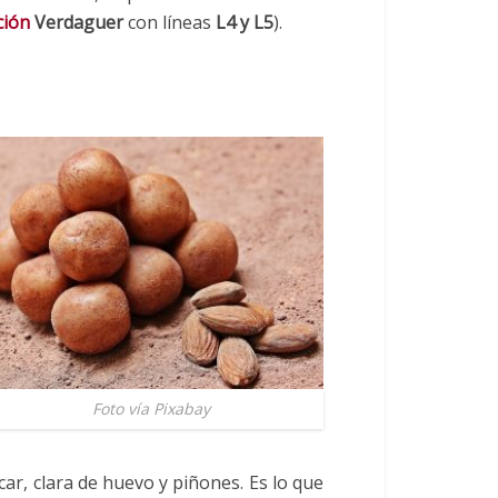
ción
Verdaguer
con líneas
L4 y L5
).
Foto vía Pixabay
ar, clara de huevo y piñones. Es lo que