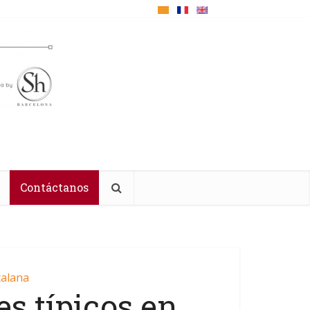
Contáctanos
talana
es típicos en