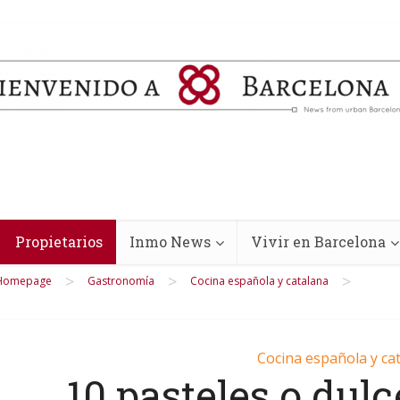
Propietarios
Inmo News
Vivir en Barcelona
>
>
>
Homepage
Gastronomía
Cocina española y catalana
Cocina española y ca
10 pasteles o dulc