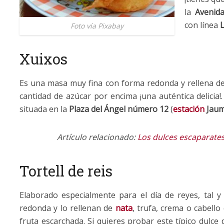
la
Avenid
con línea
L
Foto vía Pixabay
Xuixos
Es una masa muy fina con forma redonda y rellena de 
cantidad de azúcar por encima ¡una auténtica delicia
situada en la
Plaza del Ángel número 12
(
estación
Jaum
Artículo relacionado:
Los dulces escaparates
Tortell de reis
Elaborado especialmente para el día de reyes, tal 
redonda y lo rellenan de
nata
, trufa, crema o cabello
fruta escarchada. Si quieres probar este típico dulce