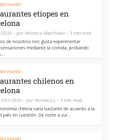
 del mundo
aurantes etíopes en
celona
8/2020
por
Veronica Manchado
3 min read
os de nosotros nos gusta experimentar
 sensaciones mediante la comida, probando
..
 del mundo
aurantes chilenos en
celona
15/01/2020
por
Veronica L
3 min read
ronomía chilena varía bastante de acuerdo a la
l país en cuestión. De norte a sur...
 del mundo