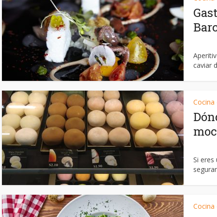
Gas
Bar
Aperiti
caviar d
Cocina
Dónd
moc
Si eres
seguram
Cocina