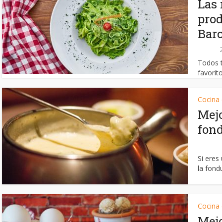
Las 
prod
Bar
Todos 
favorito
Cocina
Mejo
fond
Si eres
la fondu
Cocina
Mejo