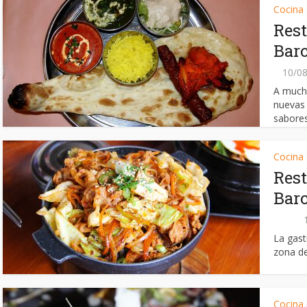
Cocina
Rest
Bar
10/0
A much
nuevas
sabores.
Cocina
Rest
Bar
La gast
zona de
Cocina