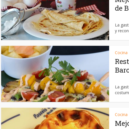
de B
La gast
y recon
Cocina
Res
Bar
La gas
costumb
Cocina
Mejo