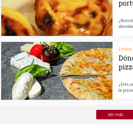
port
¿Buscas
abundan
Cocina
Dónd
pizz
¿Eres u
la pizza
Ver más