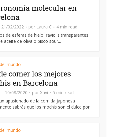
tronomía molecular en
celona
21/02/2022
por
Laura C
4 min read
vos de esferas de hielo, raviolis transparentes,
e aceite de oliva o pisco sour...
 del mundo
e comer los mejores
his en Barcelona
10/08/2020
por
Xavi
5 min read
 un apasionado de la comida japonesa
ente sabrás que los mochis son el dulce por...
 del mundo