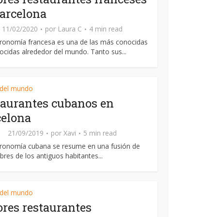
arcelona
11/02/2020
por
Laura C
4 min read
ronomía francesa es una de las más conocidas
ocidas alrededor del mundo. Tanto sus...
 del mundo
taurantes cubanos en
celona
21/09/2019
por
Xavi
5 min read
tronomía cubana se resume en una fusión de
res de los antiguos habitantes...
 del mundo
res restaurantes