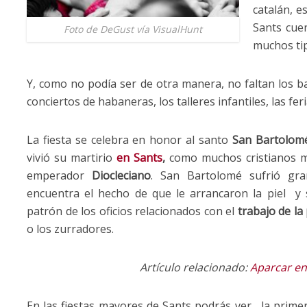
catalán, 
Sants cue
Foto de DeGust vía VisualHunt
muchos ti
Y, como no podía ser de otra manera, no faltan los bai
conciertos de habaneras, los talleres infantiles, las fer
La fiesta se celebra en honor al santo
San Bartolom
vivió su martirio
en
Sants
,
como muchos cristianos má
emperador
Diocleciano
. San Bartolomé sufrió gra
encuentra el hecho de que le arrancaron la piel y
patrón de los oficios relacionados con el
trabajo de la 
o los zurradores.
Artículo relacionado:
Aparcar en
En las fiestas mayores de Sants podrás ver , la prime