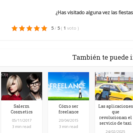
¿Has visitado alguna vez las fiest
5
/
5
(
1
voto
)
También te puede i
Salerm
Cómo ser
Las aplicaciones
Cosmetics
freelance
que
revolucionan el
05/11/2017
20/04/2015
servicio de taxi
3 min read
3 min read
24/02/2025