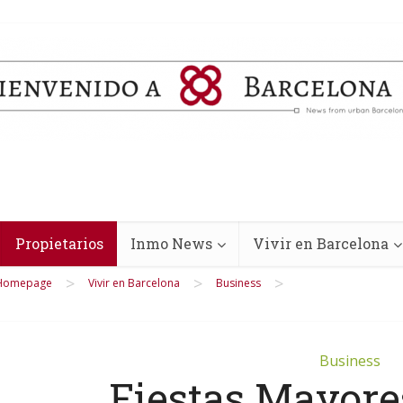
Propietarios
Inmo News
Vivir en Barcelona
>
>
>
Homepage
Vivir en Barcelona
Business
Business
Fiestas Mayore