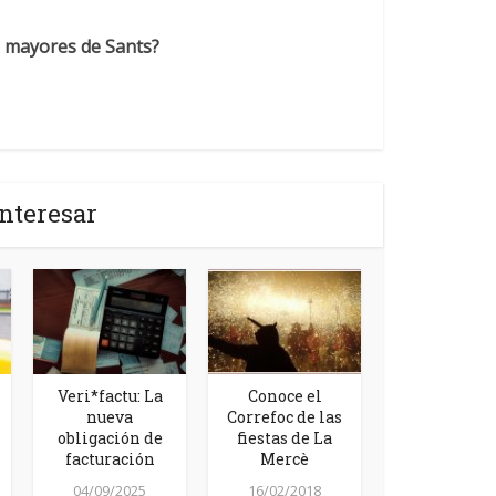
as mayores de Sants?
nteresar
Veri*factu: La
Conoce el
nueva
Correfoc de las
obligación de
fiestas de La
facturación
Mercè
04/09/2025
16/02/2018