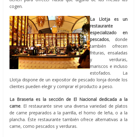
cogen.
La Llotja es un
restaurante
especializado en
pescados
, donde
también ofrecen
frituras, ensaladas
y verduras,
mariscos e incluso
estofados. La
Llotja dispone de un expositor de pescado lonja donde los
clientes pueden elegir y comprar el producto a peso.
La Braseria
es la sección de El Nacional dedicada a la
carne
. El restaurante sirve una diversa variedad de platos
de carne preparados a la parrilla, el horno de leña, o a la
plancha. Éste restaurante también ofrece alternativas a la
carne, como pescados y verduras.