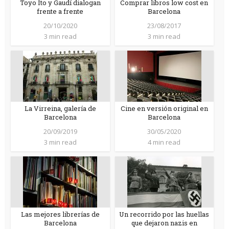
Toyo Ito y Gaudí dialogan
Comprar libros low cost en
frente a frente
Barcelona
20/10/2020
23/08/2017
3 min read
3 min read
La Virreina, galería de
Cine en versión original en
Barcelona
Barcelona
20/09/2019
30/05/2020
3 min read
4 min read
Las mejores librerías de
Un recorrido por las huellas
Barcelona
que dejaron nazis en