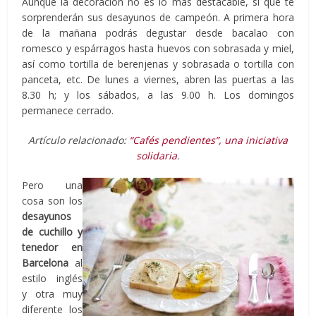
Aunque la decoración no es lo más destacable, sí que te
sorprenderán sus desayunos de campeón. A primera hora
de la mañana podrás degustar desde bacalao con
romesco y espárragos hasta huevos con sobrasada y miel,
así como tortilla de berenjenas y sobrasada o tortilla con
panceta, etc. De lunes a viernes, abren las puertas a las
8.30 h; y los sábados, a las 9.00 h. Los domingos
permanece cerrado.
Artículo relacionado:
“Cafés pendientes”, una iniciativa
solidaria
.
Pero una
cosa son los
desayunos
de cuchillo y
tenedor en
Barcelona
al
estilo inglés
y otra muy
diferente los