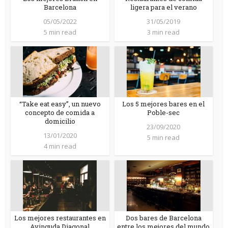
Barcelona
ligera para el verano
05/05/2022
31/05/2019
5 min read
3 min read
“Take eat easy”, un nuevo
Los 5 mejores bares en el
concepto de comida a
Poble-sec
domicilio
23/09/2020
13/01/2020
5 min read
4 min read
Los mejores restaurantes en
Dos bares de Barcelona
Avinguda Diagonal
entre los mejores del mundo