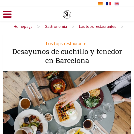
>
>
>
Homepage
Gastronomía
Los tops restaurantes
Los tops restaurantes
Desayunos de cuchillo y tenedor
en Barcelona