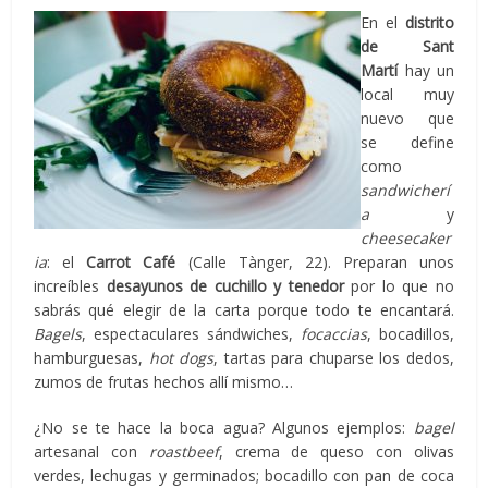
En el
distrito
de Sant
Martí
hay un
local muy
nuevo que
se define
como
sandwicherí
a
y
cheesecaker
ia
: el
Carrot Café
(Calle Tànger, 22). Preparan unos
increíbles
desayunos de cuchillo y tenedor
por lo que no
sabrás qué elegir de la carta porque todo te encantará.
Bagels
, espectaculares sándwiches,
focaccias
, bocadillos,
hamburguesas,
hot dogs
, tartas para chuparse los dedos,
zumos de frutas hechos allí mismo…
¿No se te hace la boca agua? Algunos ejemplos:
bagel
artesanal con
roastbeef
, crema de queso con olivas
verdes, lechugas y germinados; bocadillo con pan de coca