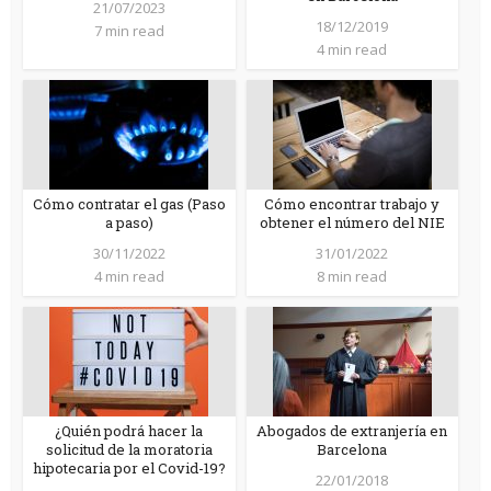
21/07/2023
18/12/2019
7 min read
4 min read
Cómo contratar el gas (Paso
Cómo encontrar trabajo y
a paso)
obtener el número del NIE
30/11/2022
31/01/2022
4 min read
8 min read
¿Quién podrá hacer la
Abogados de extranjería en
solicitud de la moratoria
Barcelona
hipotecaria por el Covid-19?
22/01/2018