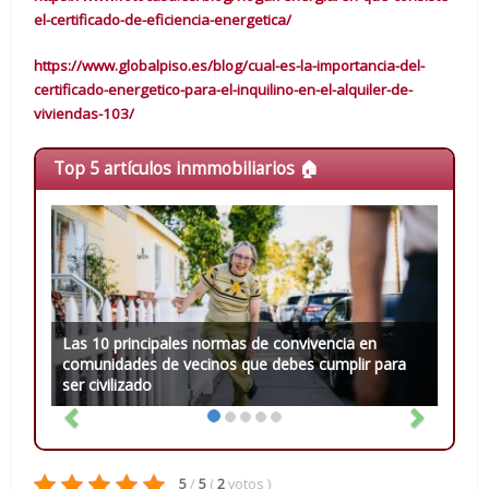
el-certificado-de-eficiencia-energetica/
https://www.globalpiso.es/blog/cual-es-la-importancia-del-
certificado-energetico-para-el-inquilino-en-el-alquiler-de-
viviendas-103/
Top 5 artículos inmmobiliarios 🏠
Las 10 principales normas de convivencia en
comunidades de vecinos que debes cumplir para
ser civilizado
5
/
5
(
2
votos
)