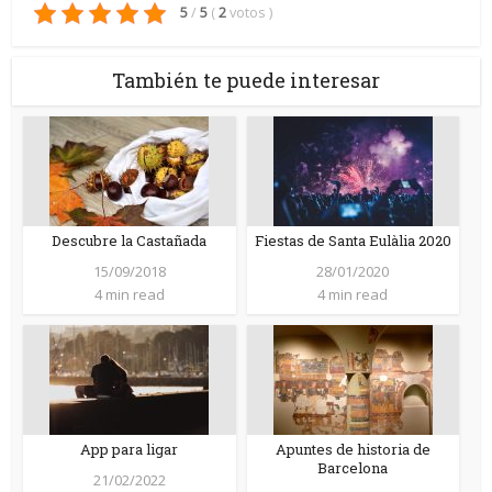
5
/
5
(
2
votos
)
También te puede interesar
Descubre la Castañada
Fiestas de Santa Eulàlia 2020
15/09/2018
28/01/2020
4 min read
4 min read
App para ligar
Apuntes de historia de
Barcelona
21/02/2022