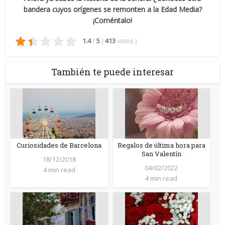
bandera cuyos orígenes se remonten a la Edad Media?
¡Coméntalo!
1.4
/
5
(
413
votos
)
También te puede interesar
Curiosidades de Barcelona
Regalos de última hora para
San Valentín
18/12/2018
04/02/2022
4 min read
4 min read