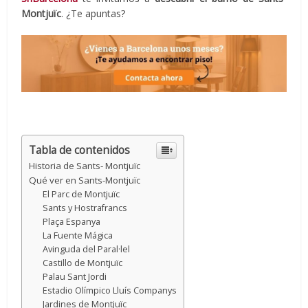
Montjuïc
. ¿Te apuntas?
Tabla de contenidos
Historia de Sants- Montjuïc
Qué ver en Sants-Montjuïc
El Parc de Montjuïc
Sants y Hostrafrancs
Plaça Espanya
La Fuente Mágica
Avinguda del Paral·lel
Castillo de Montjuïc
Palau Sant Jordi
Estadio Olímpico Lluís Companys
Jardines de Montjuïc