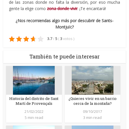
de las zonas donde no falta la diversión, por eso mucha
gente la elige como
zona donde vivir
. ¡Te encantará!
¿Nos recomiendas algo más por descubrir de Sants-
Montjuïc?
3.7
/
5
(
3
votos
)
También te puede interesar
Historia del distrito de Sant
¿Quieres vivir en un barrio
Martí de Provençals
cerca de la montaña?
21/02/2022
09/10/2017
5 min read
3 min read