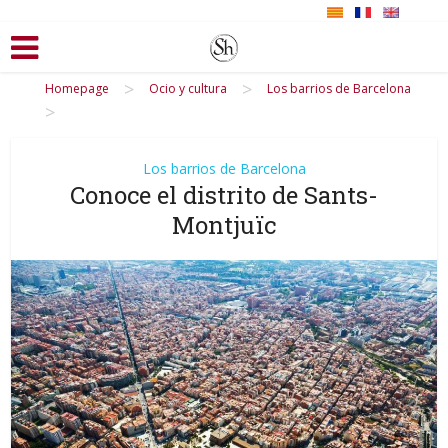
>
>
Homepage
Ocio y cultura
Los barrios de Barcelona
>
Los barrios de Barcelona
Conoce el distrito de Sants-
Montjuïc