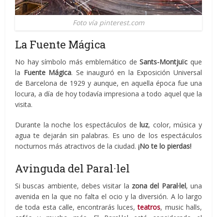
Foto vía pinterest.com
La Fuente Mágica
No hay símbolo más emblemático de
Sants-Montjuïc
que
la
Fuente Mágica
. Se inauguró en la Exposición Universal
de Barcelona de 1929 y aunque, en aquella época fue una
locura, a día de hoy todavía impresiona a todo aquel que la
visita.
Durante la noche los espectáculos de
luz
, color, música y
agua te dejarán sin palabras. Es uno de los espectáculos
nocturnos más atractivos de la ciudad.
¡No te lo pierdas!
Avinguda del Paral·lel
Si buscas ambiente, debes visitar la
zona del Paral·lel
, una
avenida en la que no falta el ocio y la diversión. A lo largo
de toda esta calle, encontrarás luces,
teatros
, music halls,