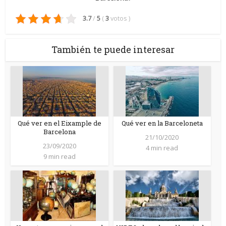
3.7
/
5
(
3
votos
)
También te puede interesar
Qué ver en el Eixample de
Qué ver en la Barceloneta
Barcelona
21/10/2020
23/09/2020
4 min read
9 min read