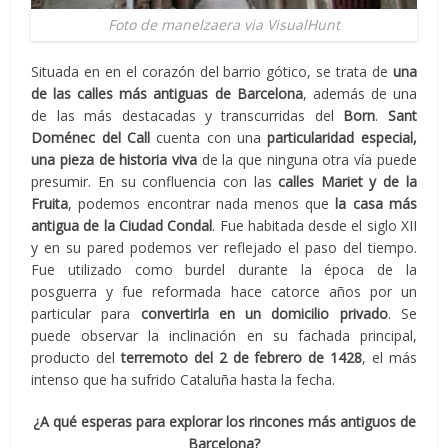
Foto de manelzaera via VisualHunt
Situada en en el corazón del barrio gótico, se trata de
una
de las calles más antiguas de Barcelona
, además de una
de las más destacadas y transcurridas del
Born
.
Sant
Doménec del Call
cuenta con una
particularidad especial,
una pieza de historia viva
de la que ninguna otra vía puede
presumir. En su confluencia con las
calles Mariet y de la
Fruita
, podemos encontrar nada menos que
la casa más
antigua de la Ciudad Condal
. Fue habitada desde el siglo XII
y en su pared podemos ver reflejado el paso del tiempo.
Fue utilizado como burdel durante la época de la
posguerra y fue reformada hace catorce años por un
particular para
convertirla en un domicilio privado
. Se
puede observar la inclinación en su fachada principal,
producto del
terremoto del 2 de febrero de 1428
, el más
intenso que ha sufrido Cataluña hasta la fecha.
¿A qué esperas para explorar los rincones más antiguos de
Barcelona?