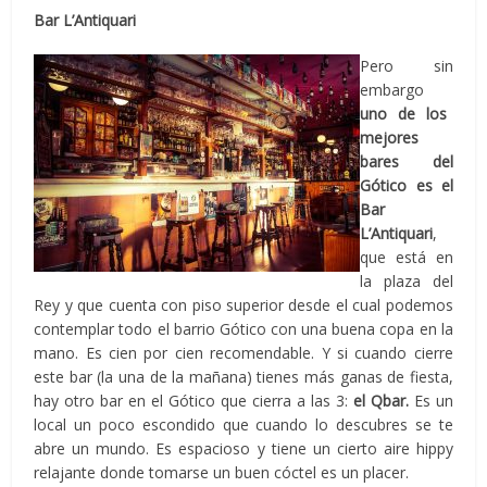
Bar L’Antiquari
Pero sin
embargo
uno de los
mejores
bares del
Gótico es el
Bar
L’Antiquari
,
que está en
la plaza del
Rey y que cuenta con piso superior desde el cual podemos
contemplar todo el barrio Gótico con una buena copa en la
mano. Es cien por cien recomendable. Y si cuando cierre
este bar (la una de la mañana) tienes más ganas de fiesta,
hay otro bar en el Gótico que cierra a las 3:
el Qbar.
Es un
local un poco escondido que cuando lo descubres se te
abre un mundo. Es espacioso y tiene un cierto aire hippy
relajante donde tomarse un buen cóctel es un placer.