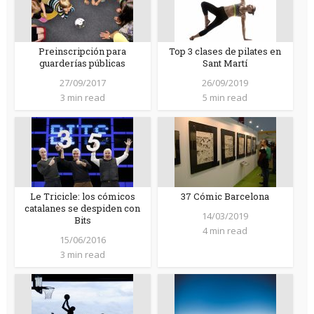
Preinscripción para
Top 3 clases de pilates en
guarderías públicas
Sant Martí
27/09/2017
26/09/2019
3 min read
5 min read
Le Tricicle: los cómicos
37 Cómic Barcelona
catalanes se despiden con
14/03/2019
Bits
4 min read
15/06/2016
3 min read