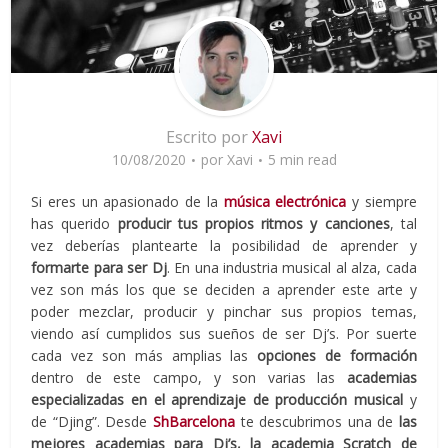
Escrito por
Xavi
10/08/2020
por
Xavi
5 min read
Si eres un apasionado de la
música electrónica
y siempre
has querido
producir tus propios ritmos y canciones
, tal
vez deberías plantearte la posibilidad de aprender y
formarte para ser Dj
. En una industria musical al alza, cada
vez son más los que se deciden a aprender este arte y
poder mezclar, producir y pinchar sus propios temas,
viendo así cumplidos sus sueños de ser Dj’s. Por suerte
cada vez son más amplias las
opciones de formación
dentro de este campo, y son varias las
academias
especializadas en el aprendizaje de producción musical
y
de “Djing”. Desde
ShBarcelona
te descubrimos una de
las
mejores academias para Dj’s, la academia Scratch de