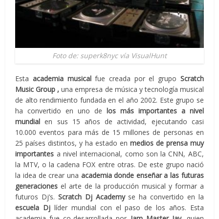
Foto de: superk8nyc vía VisualHunt
Esta
academia musical
fue creada por el grupo
Scratch
Music Group ,
una empresa de música y tecnología musical
de alto rendimiento fundada en el año 2002. Este grupo se
ha convertido en uno de
los más importantes a nivel
mundial
en sus 15 años de actividad, ejecutando casi
10.000 eventos para más de 15 millones de personas en
25 países distintos, y ha estado en
medios de prensa muy
importantes
a nivel internacional, como son la CNN, ABC,
la MTV, o la cadena FOX entre otras. De este grupo nació
la idea de crear una
academia donde enseñar a las futuras
generaciones
el arte de la producción musical y formar a
futuros Dj’s.
Scratch Dj Academy
se ha convertido en la
escuela Dj
líder mundial con el paso de los años. Esta
academia fue co-desarrollada por
Jam Master Jay,
quien