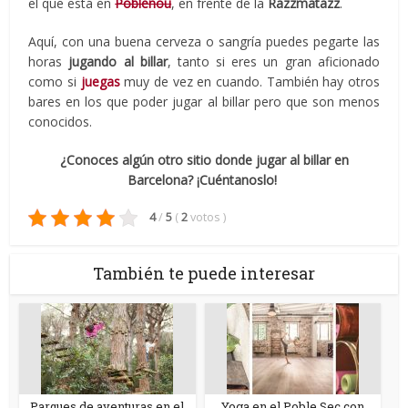
el que está en
Poblenou
, en frente de la
Razzmatazz
.
Aquí, con una buena cerveza o sangría puedes pegarte las
horas
jugando al billar
, tanto si eres un gran aficionado
como si
juegas
muy de vez en cuando. También hay otros
bares en los que poder jugar al billar pero que son menos
conocidos.
¿Conoces algún otro sitio donde jugar al billar en
Barcelona? ¡Cuéntanoslo!
4
/
5
(
2
votos
)
También te puede interesar
Parques de aventuras en el
Yoga en el Poble Sec con