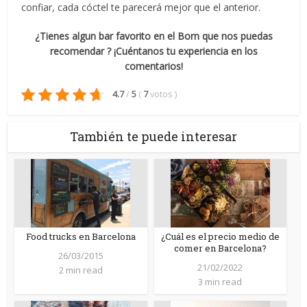
confiar, cada cóctel te parecerá mejor que el anterior.
¿Tienes algun bar favorito en el Born que nos puedas
recomendar ? ¡Cuéntanos tu experiencia en los
comentarios!
4.7
/
5
(
7
votos
)
También te puede interesar
Food trucks en Barcelona
¿Cuál es el precio medio de
comer en Barcelona?
26/03/2015
21/02/2022
2 min read
3 min read