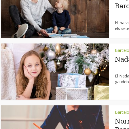
Bar
Hi ha v
els seus
Barcel
Nada
El Nada
gaudeix
Barcel
Norm