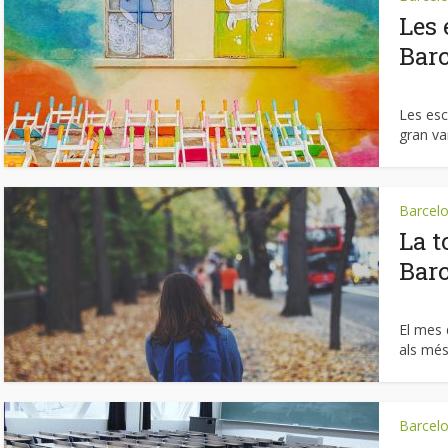
Les 
Barc
Les es
gran var
Barcel
La t
Bar
El mes 
als més 
Barcel