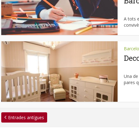
Bar
A tots 
convivè
Barcel
Deco
Una de 
pares q
Entrades antígues