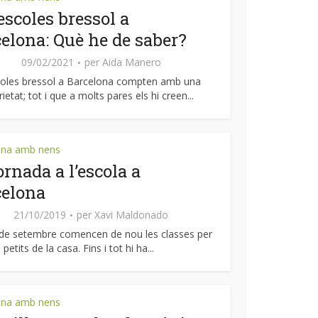
escoles bressol a
elona: Què he de saber?
09/02/2021
per
Aida Manero
coles bressol a Barcelona compten amb una
ietat; tot i que a molts pares els hi creen...
ona amb nens
ornada a l’escola a
celona
21/10/2019
per
Xavi Maldonado
de setembre comencen de nou les classes per
petits de la casa. Fins i tot hi ha...
ona amb nens