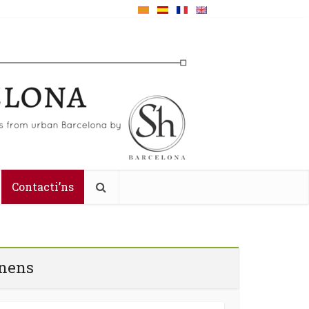
Contacti’ns
 nens