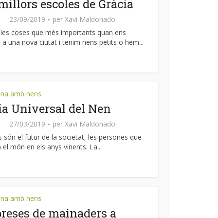
millors escoles de Gràcia
23/09/2019
per
Xavi Maldonado
les coses que més importants quan ens
 una nova ciutat i tenim nens petits o hem...
ona amb nens
ia Universal del Nen
27/03/2019
per
Xavi Maldonado
s són el futur de la societat, les persones que
el món en els anys vinents. La...
ona amb nens
reses de mainaders a