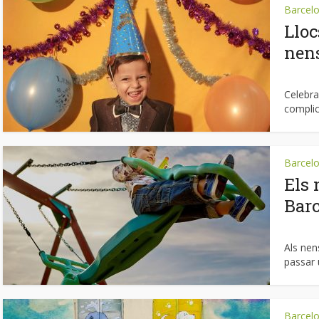
Barcel
Lloc
nens
Celebra
complic
Barcel
Els 
Bar
Als nen
passar 
Barcel