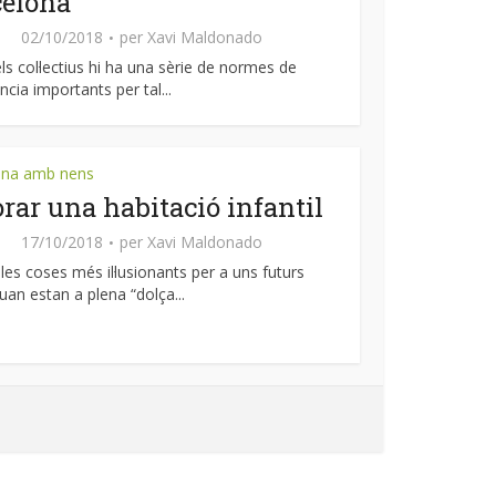
celona
02/10/2018
per
Xavi Maldonado
els col·lectius hi ha una sèrie de normes de
ncia importants per tal...
ona amb nens
rar una habitació infantil
17/10/2018
per
Xavi Maldonado
les coses més il·lusionants per a uns futurs
uan estan a plena “dolça...