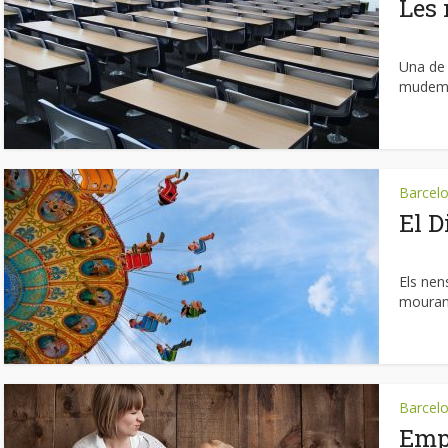
Les 
Una de 
mudem a
Barcel
El D
Els nen
mouran 
Barcel
Emp