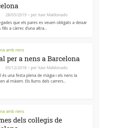
celona
28/05/2019
per
Xavi Maldonado
egades que els pares es veuen obligats a deixar
 fills a càrrec d’una altra...
ona amb nens
l per a nens a Barcelona
05/12/2018
per
Xavi Maldonado
l és una festa plena de màgia i els nens la
en al màxim. Els llums dels carrers...
ona amb nens
es dels col·legis de