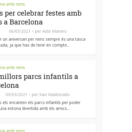
ona amb nens
s per celebrar festes amb
 a Barcelona
06/05/2021
per
Aida Manero
r un aniversari per nens sempre és una tasca
ada, ja que has de tenir en compte...
ona amb nens
millors parcs infantils a
celona
09/03/2021
per
Xavi Maldonado
s els encanten els parcs infantils per poder
una estona divertida amb els amics...
ona amb nens