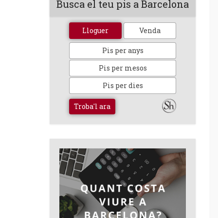
Busca el teu pis a Barcelona
Lloguer
Venda
Pis per anys
Pis per mesos
Pis per dies
Troba'l ara