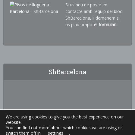
Si us heu de posar en
contacte amb l’equip del bloc
ShBarcelona, li demanem si
us plau omplir
el formulari
.
ShBarcelona
We are using cookies to give you the best experience on our
website.
You can find out more about which cookies we are using or
switch them off in
settings
.