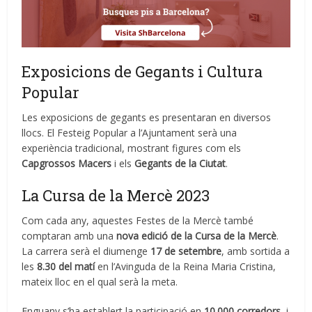
Exposicions de Gegants i Cultura
Popular
Les exposicions de gegants es presentaran en diversos
llocs. El Festeig Popular a l’Ajuntament serà una
experiència tradicional, mostrant figures com els
Capgrossos Macers
i els
Gegants de la Ciutat
.
La Cursa de la Mercè 2023
Com cada any, aquestes Festes de la Mercè també
comptaran amb una
nova edició de la Cursa de la Mercè
.
La carrera serà el diumenge
17 de setembre
, amb sortida a
les
8.30 del matí
en l’Avinguda de la Reina Maria Cristina,
mateix lloc en el qual serà la meta.
Enguany s’ha establert la participació en
10.000 corredors
, i