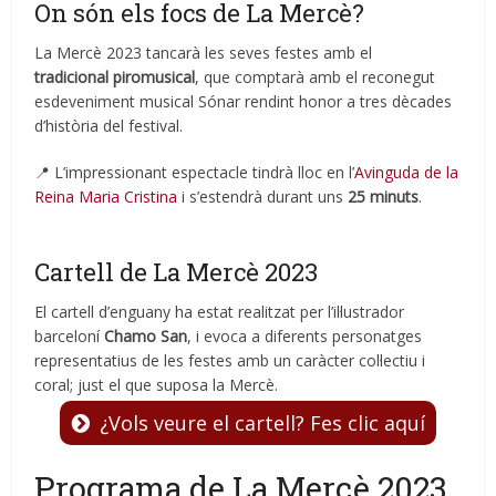
On són els focs de La Mercè?
La Mercè 2023 tancarà les seves festes amb el
tradicional piromusical
, que comptarà amb el reconegut
esdeveniment musical Sónar rendint honor a tres dècades
d’història del festival.
📍 L’impressionant espectacle tindrà lloc en l’
Avinguda de la
Reina Maria Cristina
i s’estendrà durant uns
25 minuts
.
Cartell de La Mercè 2023
El cartell d’enguany ha estat realitzat per l’il·lustrador
barceloní
Chamo San
, i evoca a diferents personatges
representatius de les festes amb un caràcter col·lectiu i
coral; just el que suposa la Mercè.
¿Vols veure el cartell? Fes clic aquí
Programa de La Mercè 2023