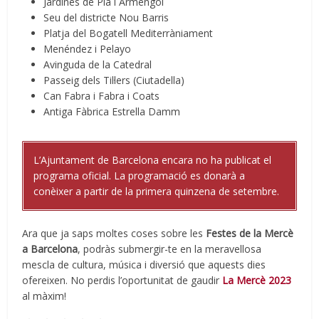
Jardines de Pla i Armengol
Seu del districte Nou Barris
Platja del Bogatell Mediterràniament
Menéndez i Pelayo
Avinguda de la Catedral
Passeig dels Til·lers (Ciutadella)
Can Fabra i Fabra i Coats
Antiga Fàbrica Estrella Damm
L’Ajuntament de Barcelona encara no ha publicat el
programa oficial. La programació es donarà a
conèixer a partir de la primera quinzena de setembre.
Ara que ja saps moltes coses sobre les
Festes de la Mercè
a Barcelona
, podràs submergir-te en la meravellosa
mescla de cultura, música i diversió que aquests dies
ofereixen. No perdis l’oportunitat de gaudir
La Mercè 2023
al màxim!