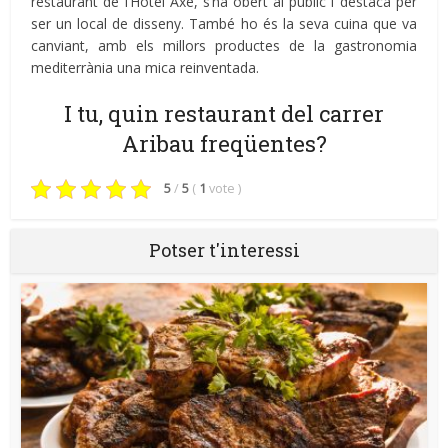
restaurant de l’Hotel Axe, s’ha obert al públic i destaca per
ser un local de disseny. També ho és la seva cuina que va
canviant, amb els millors productes de la gastronomia
mediterrània una mica reinventada.
I tu, quin restaurant del carrer
Aribau freqüentes?
5
/
5
(
1
vote
)
Potser t'interessi