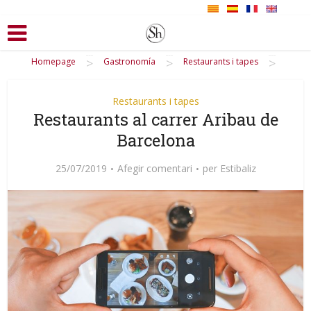
>
>
>
Homepage
Gastronomía
Restaurants i tapes
Restaurants i tapes
Restaurants al carrer Aribau de
Barcelona
25/07/2019
Afegir comentari
per
Estibaliz