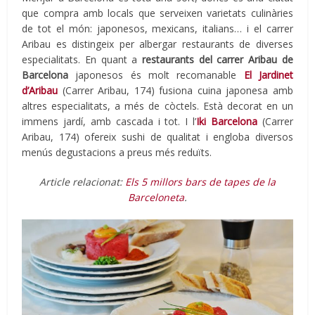
que compra amb locals que serveixen varietats culinàries
de tot el món: japonesos, mexicans, italians… i el carrer
Aribau es distingeix per albergar restaurants de diverses
especialitats. En quant a
restaurants del carrer Aribau de
Barcelona
japonesos és molt recomanable
El Jardinet
d’Aribau
(Carrer Aribau, 174) fusiona cuina japonesa amb
altres especialitats, a més de còctels. Està decorat en un
immens jardí, amb cascada i tot. I l’
Iki Barcelona
(Carrer
Aribau, 174) ofereix sushi de qualitat i engloba diversos
menús degustacions a preus més reduïts.
Article relacionat:
Els 5 millors bars de tapes de la
Barceloneta
.