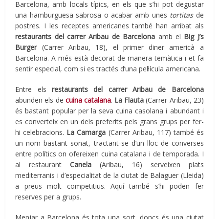
Barcelona, amb locals típics, en els que s’hi pot degustar
una hamburguesa sabrosa o acabar amb unes
tortitas
de
postres. I les receptes americanes també han arribat als
restaurants del carrer Aribau de Barcelona
amb el
Big J’s
Burger
(Carrer Aribau, 18), el primer diner americà a
Barcelona. A més està decorat de manera temàtica i et fa
sentir especial, com si es tractés d’una pel·lícula americana.
Entre els
restaurants del carrer Aribau de Barcelona
abunden els de
cuina catalana
.
La Flauta
(Carrer Aribau, 23)
és bastant popular per la seva cuina casolana i abundant i
es converteix en un dels preferits pels grans grups per fer-
hi celebracions.
La Camarga
(Carrer Aribau, 117) també és
un nom bastant sonat, tractant-se d’un lloc de converses
entre polítics on ofereixen cuina catalana i de temporada. I
al restaurant
Canela
(Aribau, 16) serveixen plats
mediterranis i d’especialitat de la ciutat de Balaguer (Lleida)
a preus molt competitius. Aquí també s’hi poden fer
reserves per a grups.
Menjar a Barcelona és tota una sort, doncs és una ciutat