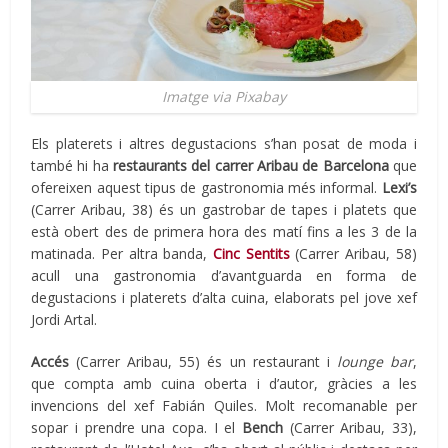
Imatge via Pixabay
Els platerets i altres degustacions s’han posat de moda i
també hi ha
restaurants del carrer Aribau de Barcelona
que
ofereixen aquest tipus de gastronomia més informal.
Lexi’s
(Carrer Aribau, 38) és un gastrobar de tapes i platets que
està obert des de primera hora des matí fins a les 3 de la
matinada. Per altra banda,
Cinc Sentits
(Carrer Aribau, 58)
acull una gastronomia d’avantguarda en forma de
degustacions i platerets d’alta cuina, elaborats pel jove xef
Jordi Artal.
Accés
(Carrer Aribau, 55) és un restaurant i
lounge bar
,
que compta amb cuina oberta i d’autor, gràcies a les
invencions del xef Fabián Quiles. Molt recomanable per
sopar i prendre una copa. I el
Bench
(Carrer Aribau, 33),