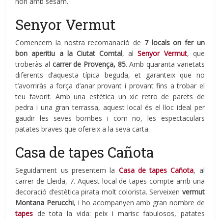
nori amb sèsam.
Senyor Vermut
Comencem la nostra recomanació de
7 locals on fer un
bon aperitiu a la Ciutat Comtal
, al
Senyor Vermut
, que
troberàs al
carrer de Provença, 85
. Amb quaranta varietats
diferents d’aquesta típica beguda, et garanteix que no
t’avorriràs a força d’anar provant i provant fins a trobar el
teu favorit. Amb una estètica un xic retro de parets de
pedra i una gran terrassa, aquest local és el lloc ideal per
gaudir les seves bombes i com no, les espectaculars
patates braves que ofereix a la seva carta.
Casa de tapes Cañota
Seguidament us presentem la
Casa de tapes Cañota
, al
carrer de Lleida, 7. Aquest local de tapes compte amb una
decoració d’estètica pirata molt colorista. Serveixen
vermut
Montana Perucchi
, i ho acompanyen amb gran nombre de
tapes
de tota la vida: peix i marisc fabulosos, patates