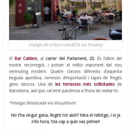
Imatge de urbanrulesBCN via Pixabay
El
Bar Calders
, al
carrer del Parlament, 25
. És l’últim del
nostre recorregut, i potser el millor exponent del nou
vermuteig modern. Quatre classes diferents d’aquesta
beguda aperitiva, cerveses d’importació i tapes de fregits
gens oliosos. Una de
les terrasses més sol·licitades
de
Barcelona, així que cal tenir paciència a l’hora de visitar-lo.
*Imatge destacada via VisualHunt
No t’ha vingut gana, llegint tot això? Mira el rellotge, i si ja
n’és hora, tria cap a quin vas primer!