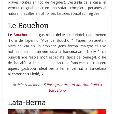
braves (cuites en lloc de fregides). L’estrella de la casa, el
vermut original
servit en una safata completa, petxines al
natural, navalles en oli, olives farcides i patates fregides.
Le Bouchon
Le Bouchon
és el
gastrobar del Mercer Hotel
, i anomenen
l’hora de l’aperitiu “Vive Le Bouchon”. Tapes, platerets i
plats del dia en un ambient gens formal malgrat el luxe
hoteler. Inclouen un
vermut a la francesa
amb Noilly Prat i
bunyols (de fesols molt especiats, típics del Senegal, o bé
de bacallà, a l’estil de les Antilles franceses). Trobareu
aquest gastrobar ideal per a fer el vermut a Barcelona
al
carrer dels Lledó, 7
.
Article relacionat:
5 llocs prendre un aperitiu italià a
Barcelona
Lata-Berna