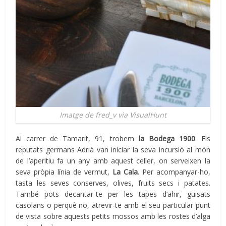
Imatge de fred_v via VisualHunt
Al carrer de Tamarit, 91, trobem
la Bodega 1900
. Els
reputats germans Adrià van iniciar la seva incursió al món
de l’aperitiu fa un any amb aquest celler, on serveixen la
seva pròpia línia de vermut,
La Cala
. Per acompanyar-ho,
tasta les seves conserves, olives, fruits secs i patates.
També pots decantar-te per les tapes d’ahir, guisats
casolans o perquè no, atrevir-te amb el seu particular punt
de vista sobre aquests petits mossos amb les rostes d’alga