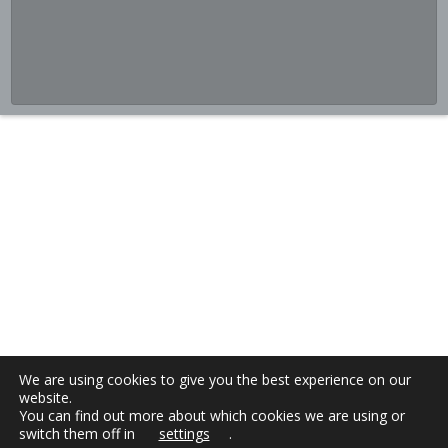
We are using cookies to give you the best experience on our
website.
You can find out more about which cookies we are using or
switch them off in
settings
.