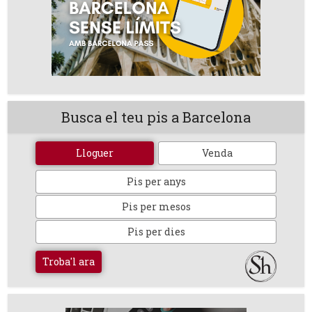
Busca el teu pis a Barcelona
Lloguer
Venda
Pis per anys
Pis per mesos
Pis per dies
Troba'l ara