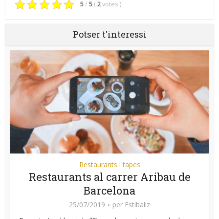
5
/
5
(
2
votes
)
Potser t'interessi
Restaurants i tapes
Restaurants al carrer Aribau de
Barcelona
25/07/2019
per
Estibaliz