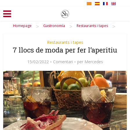
>
>
>
Homepage
Gastronomía
Restaurants i tapes
Restaurants i tapes
7 llocs de moda per fer l’aperitiu
15/02/2022
Comentari
per
Mercedes