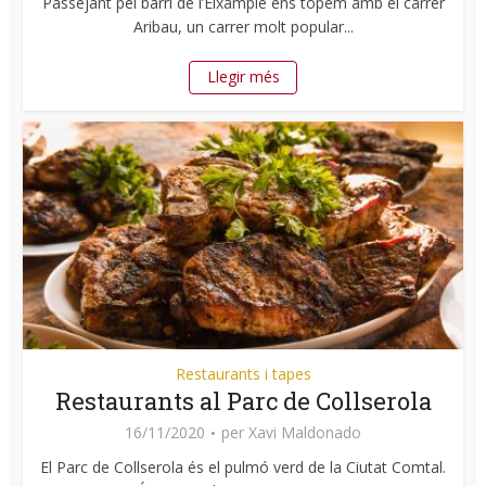
Passejant pel barri de l’Eixample ens topem amb el carrer
Aribau, un carrer molt popular...
Llegir més
Restaurants i tapes
Restaurants al Parc de Collserola
16/11/2020
per
Xavi Maldonado
El Parc de Collserola és el pulmó verd de la Ciutat Comtal.