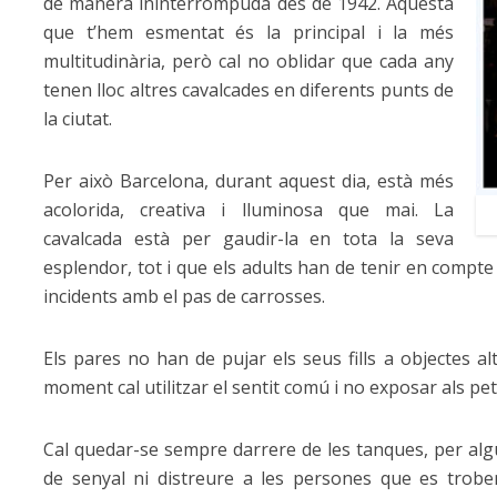
de manera ininterrompuda des de 1942. Aquesta
que t’hem esmentat és la principal i la més
multitudinària, però cal no oblidar que cada any
tenen lloc altres cavalcades en diferents punts de
la ciutat.
Per això Barcelona, ​​durant aquest dia, està més
acolorida, creativa i lluminosa que mai. La
cavalcada està per gaudir-la en tota la seva
esplendor, tot i que els adults han de tenir en compt
incidents amb el pas de carrosses.
Els pares no han de pujar els seus fills a objectes a
moment cal utilitzar el sentit comú i no exposar als peti
Cal quedar-se sempre darrere de les tanques, per al
de senyal ni distreure a les persones que es troben 