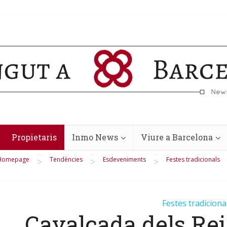
Propietaris
Inmo News
Viure a Barcelona
Homepage
Tendències
Esdeveniments
Festes tradicionals
>
>
>
Festes tradiciona
Cavalcada dels Rei