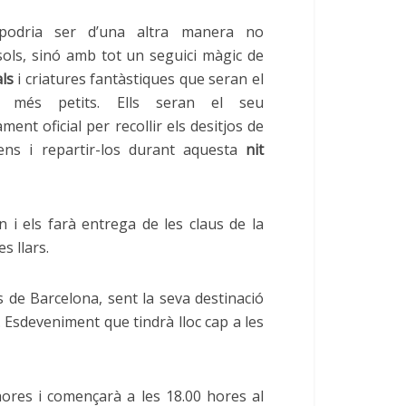
odria ser d’una altra manera no
sols, sinó amb tot un seguici màgic de
ls
i criatures fantàstiques que seran el
ls més petits. Ells seran el seu
nt oficial per recollir els desitjos de
ens i repartir-los durant aquesta
nit
i els farà entrega de les claus de la
s llars.
 de Barcelona, ​​sent la seva destinació
. Esdeveniment que tindrà lloc cap a les
res i començarà a les 18.00 hores al