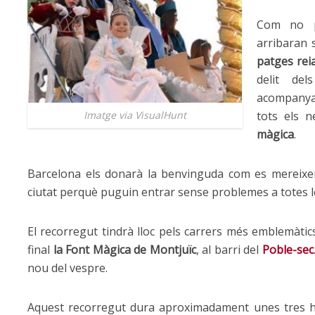
Com no p
arribaran 
patges reia
delit de
acompanyame
tots els n
Imatge via VisualHunt
màgica
.
Barcelona els donarà la benvinguda com es mereixen 
ciutat perquè puguin entrar sense problemes a totes le
El recorregut tindrà lloc pels carrers més emblemàtics
final
la Font Màgica de Montjuïc
, al barri del
Poble-sec
nou del vespre.
Aquest recorregut dura aproximadament unes tres ho