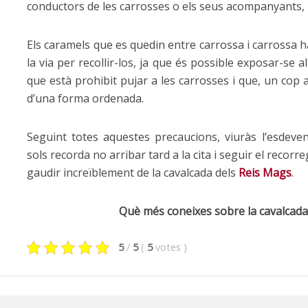
conductors de les carrosses o els seus acompanyants, l
Els caramels que es quedin entre carrossa i carrossa h
la via per recollir-los, ja que és possible exposar-se a
que està prohibit pujar a les carrosses i que, un cop a
d’una forma ordenada.
Seguint totes aquestes precaucions, viuràs l’esdev
sols recorda no arribar tard a la cita i seguir el recor
gaudir increïblement de la cavalcada dels
Reis Mags
.
Què més coneixes sobre la cavalcada
5
/
5
(
5
votes
)