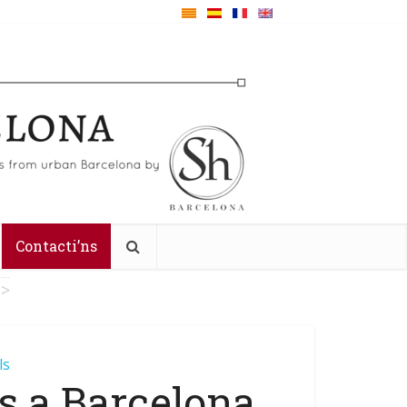
Contacti’ns
>
ls
s a Barcelona