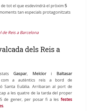
 de tot el que esdevindrà el pròxim
5
 moments tan especials protagonitzats
al de Reis a Barcelona
valcada dels Reis a
estats
Gaspar
,
Melcior
i
Baltasar
n com a autèntics reis a bord de
ió Santa Eulàlia. Arribaran al port de
cap a les quatre de la tarda del proper
5 de gener, per posar fi a les
festes
es
.