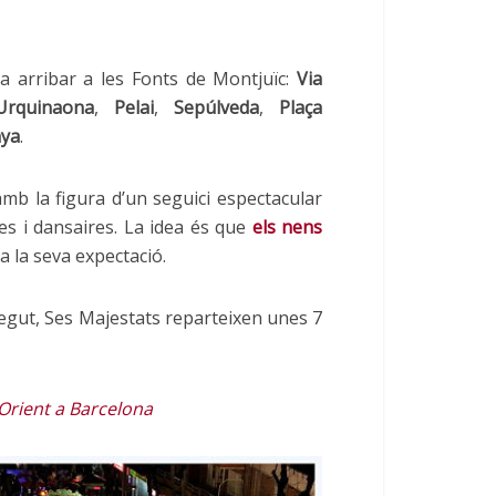
 a arribar a les Fonts de Montjuïc:
Via
Urquinaona
,
Pelai
,
Sepúlveda
,
Plaça
nya
.
mb la figura d’un seguici espectacular
es i dansaires. La idea és que
els nens
a la seva expectació.
egut, Ses Majestats reparteixen unes 7
’Orient a Barcelona