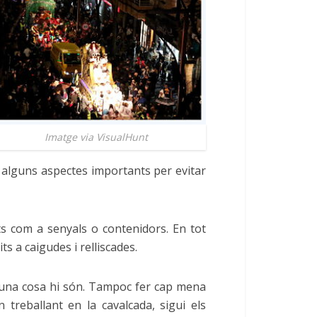
Imatge via VisualHunt
e alguns aspectes importants per evitar
lts com a senyals o contenidors. En tot
ts a caigudes i relliscades.
guna cosa hi són. Tampoc fer cap mena
treballant en la cavalcada, sigui els