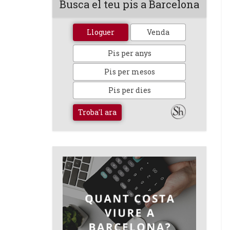
Busca el teu pis a Barcelona
Lloguer
Venda
Pis per anys
Pis per mesos
Pis per dies
Troba'l ara