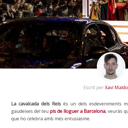
Escrit per
Xavi Mald
La cavalcada dels Reis
és un dels esdeveniments més
gaudeixes del teu
pis de lloguer a Barcelona
, veuràs q
que ho celebra amb més entusiasme.