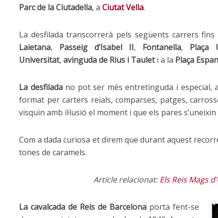
Parc de la Ciutadella
, a
Ciutat Vella
.
La desfilada transcorrerà pels següents carrers fins
Laietana
,
Passeig d’Isabel II
,
Fontanella
,
Plaça 
Universitat
,
avinguda de Rius i
Taulet
i a la
Plaça Espa
La desfilada
no pot ser més entretinguda i especial, a
format per carters reials, comparses, patges, carross
visquin amb il·lusió el moment i que els pares s’uneixin 
Com a dada curiosa et direm que durant aquest recorr
tones de caramels.
Article relacionat:
Els Reis Mags d
La cavalcada de Reis de Barcelona
porta fent-se