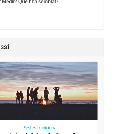
nt Medir? Què t’ha semblat?
essi
Festes tradicionals