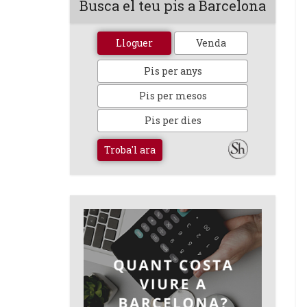
Busca el teu pis a Barcelona
Lloguer
Venda
Pis per anys
Pis per mesos
Pis per dies
Troba'l ara