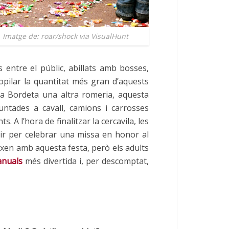
Imatge de: roar/shock via VisualHunt
ls entre el públic, abillats amb bosses,
opilar la quantitat més gran d’aquests
la Bordeta una altra romeria, aquesta
ntades a cavall, camions i carrosses
. A l’hora de finalitzar la cercavila, les
r per celebrar una missa en honor al
xen amb aquesta festa, però els adults
 anuals
més divertida i, per descomptat,