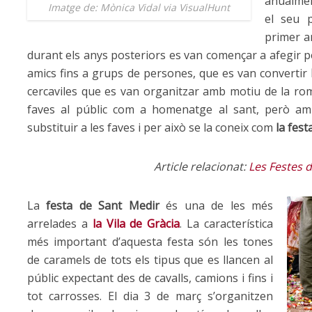
anualmen
Imatge de: Mònica Vidal via VisualHunt
el seu 
primer a
durant els anys posteriors es van començar a afegir pe
amics fins a grups de persones, que es van convertir
cercaviles que es van organitzar amb motiu de la rom
faves al públic com a homenatge al sant, però amb
substituir a les faves i per això se la coneix com
la fes
Article relacionat:
Les Festes d
La
festa de Sant Medir
és una de les més
arrelades a
la Vila de Gràcia
. La característica
més important d’aquesta festa són les tones
de caramels de tots els tipus que es llancen al
públic expectant des de cavalls, camions i fins i
tot carrosses. El dia 3 de març s’organitzen