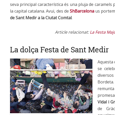
seva principal característica és una pluja de caramels p
la capital catalana. Avui, des de
ShBarcelona
us portem 
de Sant Medir a la Ciutat Comtal
.
Article relacionat:
La Festa Maj
La dolça Festa de Sant Medir
Aquesta 
se cele
diversos 
Bordeta.
remunta
promesa 
Vidal i
G
de Gràc