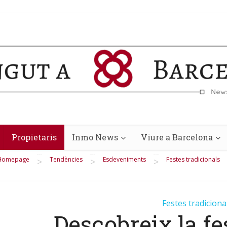
Propietaris
Inmo News
Viure a Barcelona
Homepage
Tendències
Esdeveniments
Festes tradicionals
>
>
>
Festes tradiciona
Descobreix la fe