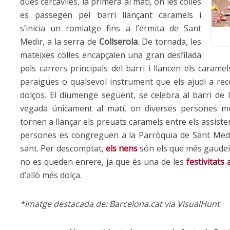
dues cercaviles, la primera al matí, on les colles
es passegen pel barri llançant caramels i
s’inicia un romiatge fins a l’ermita de Sant
Medir, a la serra de
Collserola
. De tornada, les
mateixes colles encapçalen una gran desfilada
pels carrers principals del barri i llancen els carame
paraigües o qualsevol instrument que els ajudi a rec
dolços. El diumenge següent, se celebra al barri de 
vegada únicament al matí, on diverses persones mu
tornen a llançar els preuats caramels entre els assistents
persones es congreguen a la Parròquia de Sant Medi
sant. Per descomptat,
els nens
són els que més gaudei
no es queden enrere, ja que és una de les
festivitats
d’allò més dolça.
*Imatge destacada de: Barcelona.cat
via VisualHunt