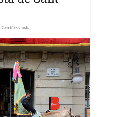
r
r
Xavi Maldonado