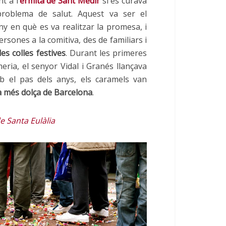
t a l’
ermita de Sant Medir
si es curava
problema de salut. Aquest va ser el
ny en què es va realitzar la promesa, i
rsones a la comitiva, des de familiars i
les colles festives
. Durant les primeres
eria, el senyor Vidal i
Granés
llançava
 el pas dels anys, els caramels van
ta més dolça de Barcelona
.
e Santa Eulàlia