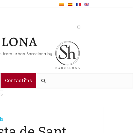
Contacti’ns
>
ls
sta de Sant