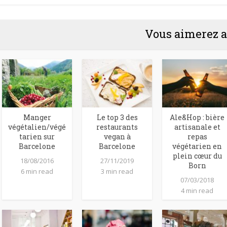
Vous aimerez a
Manger
Le top 3 des
Ale&Hop : bière
végétalien/végé
restaurants
artisanale et
tarien sur
vegan à
repas
Barcelone
Barcelone
végétarien en
plein cœur du
18/08/2016
27/11/2019
Born
6 min read
3 min read
07/03/2018
4 min read