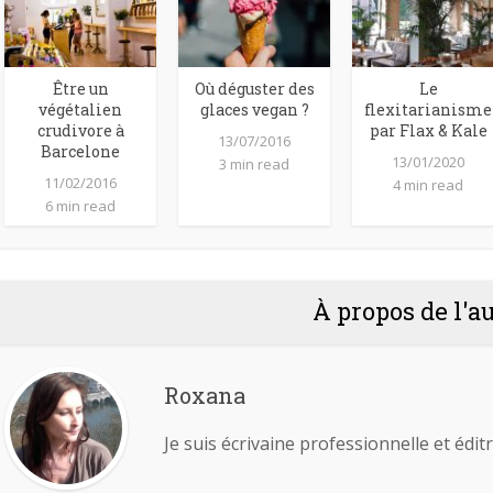
Être un
Où déguster des
Le
végétalien
glaces vegan ?
flexitarianisme
crudivore à
par Flax & Kale
13/07/2016
Barcelone
13/01/2020
3 min read
11/02/2016
4 min read
6 min read
À propos de l'a
Roxana
Je suis écrivaine professionnelle et éditr