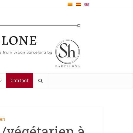
Contact
gan
/végétarien à