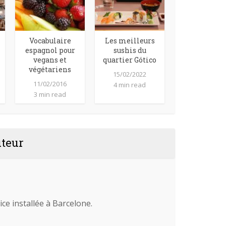
Vocabulaire
Les meilleurs
espagnol pour
sushis du
vegans et
quartier Gótico
végétariens
15/02/2022
11/02/2016
4 min read
3 min read
uteur
ice installée à Barcelone.