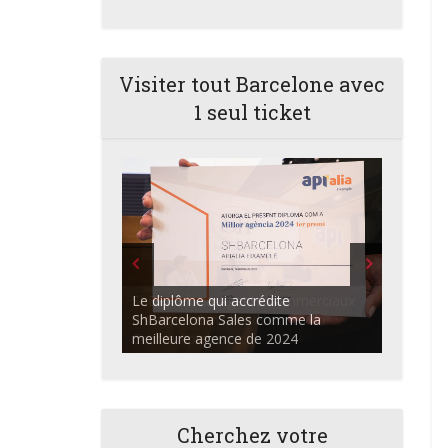
Visiter tout Barcelone avec
1 seul ticket
ShBarcelona Agents commerciaux
discutant dans l'auditorium du
Centre Apialia
Cherchez votre