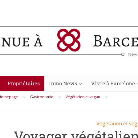
Propriétaires
Inmo News
Vivre à Barcelone
>
>
>
Homepage
Gastronomie
Végétarien et vegan
Végétarien et ve
Voyager végétalien