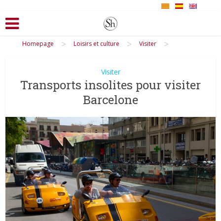
>
>
>
Homepage
Loisirs et culture
Visiter
Visiter
Transports insolites pour visiter
Barcelone