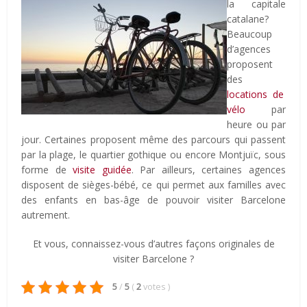
la capitale
catalane?
Beaucoup
d’agences
proposent
des
locations de
vélo
par
heure ou par
jour. Certaines proposent même des parcours qui passent
par la plage, le quartier gothique ou encore Montjuïc, sous
forme de
visite guidée
. Par ailleurs, certaines agences
disposent de sièges-bébé, ce qui permet aux familles avec
des enfants en bas-âge de pouvoir visiter Barcelone
autrement.
Et vous, connaissez-vous d’autres façons originales de
visiter Barcelone ?
5
/
5
(
2
votes
)