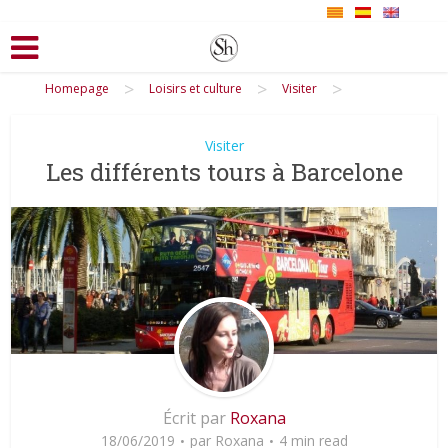
>
>
>
Homepage
Loisirs et culture
Visiter
Visiter
Les différents tours à Barcelone
Écrit par
Roxana
18/06/2019
par
Roxana
4 min read