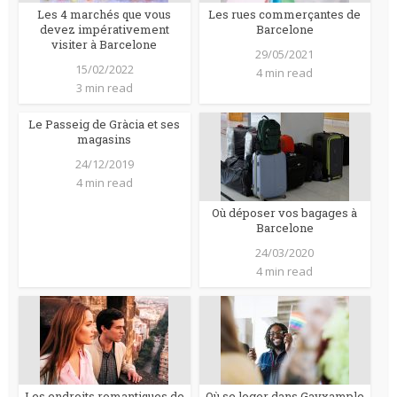
Les 4 marchés que vous
Les rues commerçantes de
devez impérativement
Barcelone
visiter à Barcelone
29/05/2021
15/02/2022
4 min read
3 min read
Le Passeig de Gràcia et ses
magasins
24/12/2019
4 min read
Où déposer vos bagages à
Barcelone
24/03/2020
4 min read
Les endroits romantiques de
Où se loger dans Gayxample