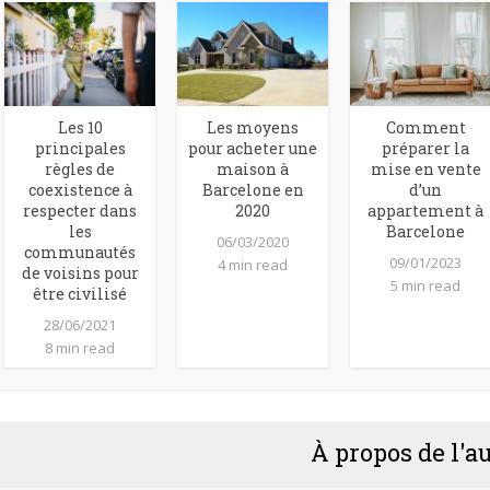
Les 10
Les moyens
Comment
principales
pour acheter une
préparer la
règles de
maison à
mise en vente
coexistence à
Barcelone en
d’un
respecter dans
2020
appartement à
les
Barcelone
06/03/2020
communautés
09/01/2023
4 min read
de voisins pour
5 min read
être civilisé
28/06/2021
8 min read
À propos de l'a