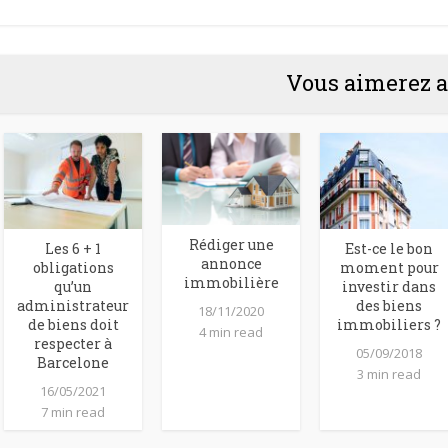
Vous aimerez a
Rédiger une
Les 6 + 1
Est-ce le bon
annonce
obligations
moment pour
immobilière
qu’un
investir dans
administrateur
des biens
18/11/2020
de biens doit
immobiliers ?
4 min read
respecter à
05/09/2018
Barcelone
3 min read
16/05/2021
7 min read