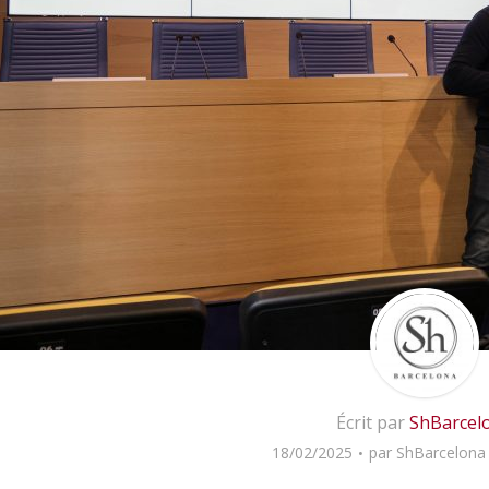
Écrit par
ShBarcel
18/02/2025
par
ShBarcelona