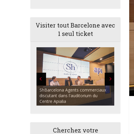
Visiter tout Barcelone avec
1 seul ticket
ShBarcelona Agents commerciaux
discutant dans l'auditorium du
Centre Apialia
Cherchez votre