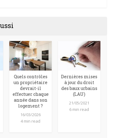
ussi
Quels contrôles
Dernières mises
un propriétaire
à jour du droit
devrait-il
des baux urbains
effectuer chaque
(LAU)
année dans son
21/05/2021
logement ?
6 min read
16/03/2026
4 min read