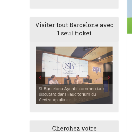
Visiter tout Barcelone avec
1 seul ticket
ShBarcelona Agents commerciaux
discutant dans l'auditorium du
Centre Apialia
Cherchez votre