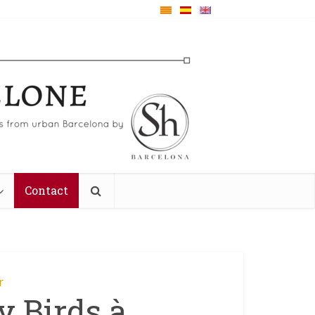
Contact
r
y Birds à