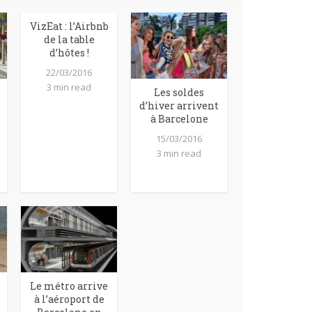
VizEat : l’Airbnb
de la table
d’hôtes !
22/03/2016
3 min read
Les soldes
d’hiver arrivent
à Barcelone
15/03/2016
3 min read
Le métro arrive
à l’aéroport de