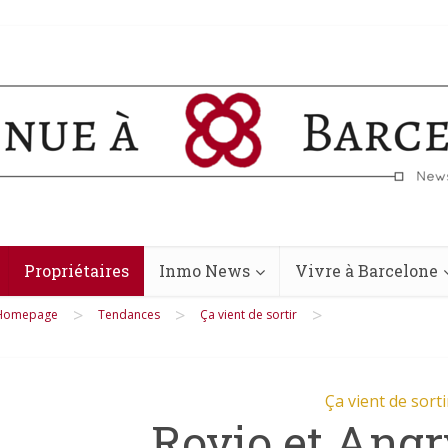
Propriétaires
Inmo News
Vivre à Barcelone
>
>
>
Homepage
Tendances
Ça vient de sortir
Ça vient de sorti
Rovio et Angr