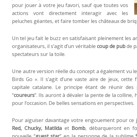
pour jouer à votre jeu favori, sauf que toutes vos
actions vont directement interagir avec les
peluches géantes, et faire tomber les châteaux de briqu
Un tel jeu fait le buzz en satisfaisant pleinement les
organisateurs, il s’agit d’un véritable
coup de pub
de pa
spectateurs sur la toile.
Une autre version réelle du concept a également vu le 
Birds Go ». Il s’agit d’une vaste aire de jeux, cette 
capitale catalane. Le principe étant de réunir des
“
coureurs
”. Ils auront à dévaler la pente de la colline,
pour l’occasion. De belles sensations en perspectives.
Pour aiguiser davantage votre engouement pour ce je
Red, Chucky, Matilda
et
Bomb
, débarqueront en f
nouvelle “
guest star
” en la personne de la sublime