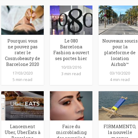
Pourquoi vous
Le 080
Nouveaux soucis
ne pouvez pas
Barcelona
pour la
rater le
Fashion a ouvert
plateforme de
Cosmobeauty de
ses portes hier
location
Barcelone 2020
Airbnb™
10/03/2016
17/03/2020
03/10/2020
3 min read
5 min read
4 min read
Lancement
Faire du
FIRMAMENTO,
Uber, UberEats à
microblading
la nouvelle