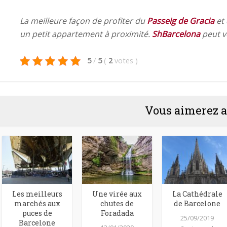
La meilleure façon de profiter du
Passeig de Gracia
et 
un petit appartement à proximité.
ShBarcelona
peut v
5
/
5
(
2
votes
)
Vous aimerez a
Les meilleurs
Une virée aux
La Cathédrale
marchés aux
chutes de
de Barcelone
puces de
Foradada
25/09/2019
Barcelone