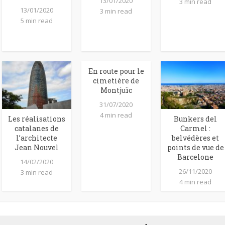
13/01/2020
3 min read
13/01/2020
3 min read
5 min read
En route pour le
cimetière de
Montjuïc
31/07/2020
4 min read
Les réalisations
Bunkers del
catalanes de
Carmel :
l’architecte
belvédères et
Jean Nouvel
points de vue de
Barcelone
14/02/2020
26/11/2020
3 min read
4 min read