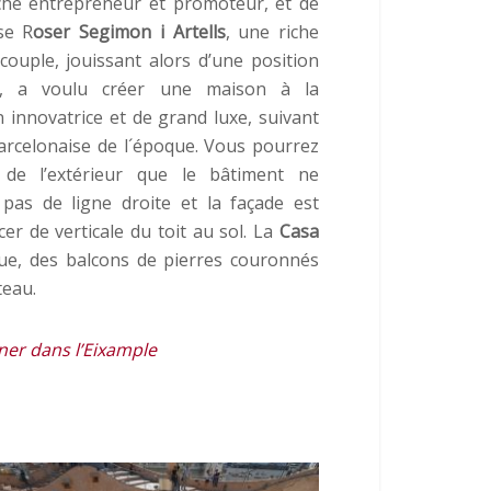
iche entrepreneur et promoteur, et de
se R
oser Segimon i Artells
, une riche
couple, jouissant alors d’une position
iée, a voulu créer une maison à la
 innovatrice et de grand luxe, suivant
arcelonaise de l´époque. Vous pourrez
 de l’extérieur que le bâtiment ne
pas de ligne droite et la façade est
er de verticale du toit au sol. La
Casa
e, des balcons de pierres couronnés
teau.
ner dans l’Eixample