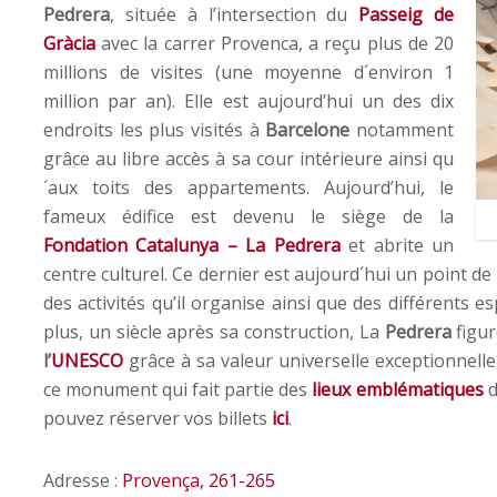
Pedrera
, située à l’intersection du
Passeig de
Gràcia
avec la carrer Provenca, a reçu plus de 20
millions de visites (une moyenne d´environ 1
million par an). Elle est aujourd’hui un des dix
endroits les plus visités à
Barcelone
notamment
grâce au libre accès à sa cour intérieure ainsi qu
´aux toits des appartements. Aujourd’hui, le
fameux édifice est devenu le siège de la
Fondation Catalunya – La Pedrera
et abrite un
centre culturel. Ce dernier est aujourd´hui un point d
des activités qu’il organise ainsi que des différents e
plus, un siècle après sa construction, La
Pedrera
figur
l’
UNESCO
grâce à sa valeur universelle exceptionnelle
ce monument qui fait partie des
lieux emblématiques
d
pouvez réserver vos billets
ici
.
Adresse :
Provença, 261-265