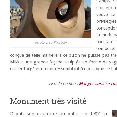
Camps
, r
son épou
veuve. Le 
privilég
conception
la mode b
constater
Photo de : Pixabay
comporte 
conçue de telle manière à ce qu’on ne puisse pas trac
Milà
a une grande façade sculptée en forme de vagu
d’acier forgé et un toit ressemblant à une coque de ba
Article en lien :
Manger sans se rui
Monument très visité
Depuis son ouverture au public en 1987, la