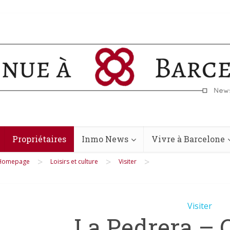
Propriétaires
Inmo News
Vivre à Barcelone
>
>
>
Homepage
Loisirs et culture
Visiter
Visiter
La Pedrera – 