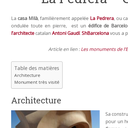
La
casa Milà
, familièrement appelée
La Pedrera
, ou c
ondulée toute en pierre, est un
édifice de Barcel
l’architecte
catalan
Antoni Gaudí
.
ShBarcelona
vous a p
Article en lien :
Les monuments de l’E
Table des matières
Architecture
Monument très visité
Architecture
Sa constru
pour un hô