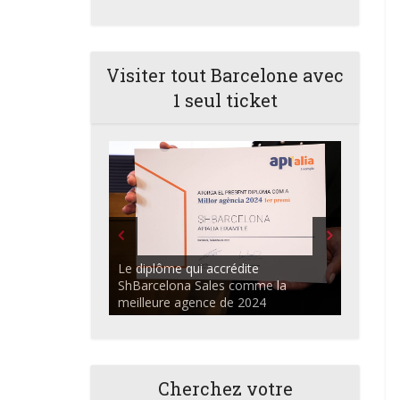
Visiter tout Barcelone avec
1 seul ticket
ShBarcelona Agents commerciaux
discutant dans l'auditorium du
Centre Apialia
Cherchez votre