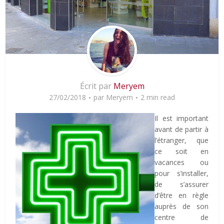
Écrit par
Meryem
27/02/2018
par
Meryem
2 min read
Il est important
avant de partir à
l’étranger, que
ce soit en
vacances ou
pour s’installer,
de s’assurer
d’être en règle
auprès de son
centre de