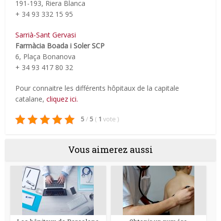
191-193, Riera Blanca
+ 34 93 332 15 95
Sarrià-Sant Gervasi
Farmàcia Boada i Soler SCP
6, Plaça Bonanova
+ 34 93 417 80 32
Pour connaitre les différents hôpitaux de la capitale
catalane,
cliquez ici.
5
/
5
(
1
vote
)
Vous aimerez aussi