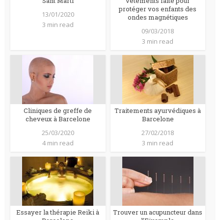
Sant Marti
vêtements faite pour
protéger vos enfants des
13/01/2020
ondes magnétiques
3 min read
09/03/2018
3 min read
Cliniques de greffe de
Traitements ayurvédiques à
cheveux à Barcelone
Barcelone
25/03/2020
27/02/2018
4 min read
3 min read
Essayer la thérapie Reiki à
Trouver un acupuncteur dans