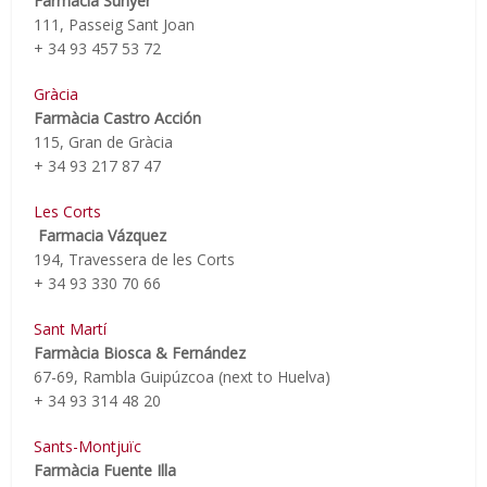
Farmàcia Sunyer
111, Passeig Sant Joan
+ 34 93 457 53 72
Gràcia
Farmàcia Castro Acción
115, Gran de Gràcia
+ 34 93 217 87 47
Les Corts
Farmacia Vázquez
194, Travessera de les Corts
+ 34 93 330 70 66
Sant Martí
Farmàcia Biosca & Fernández
67-69, Rambla Guipúzcoa (next to Huelva)
+ 34 93 314 48 20
Sants-Montjuïc
Farmàcia Fuente Illa