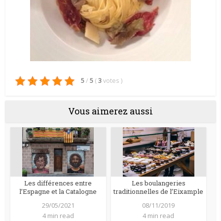
5
/
5
(
3
votes
)
Vous aimerez aussi
Les différences entre
Les boulangeries
l’Espagne et la Catalogne
traditionnelles de l’Eixample
29/05/2021
08/11/2019
4 min read
4 min read