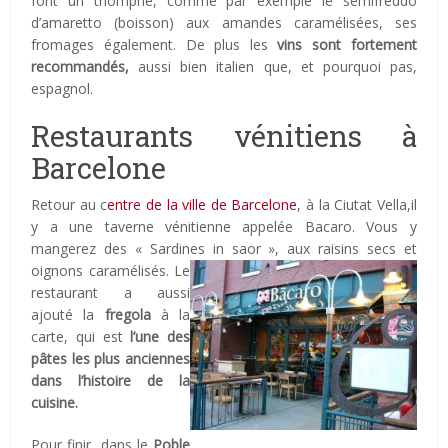
font un triomphe, comme par exemple le semifreddo
d’amaretto (boisson) aux amandes caramélisées, ses
fromages également. De plus les
vins sont fortement
recommandés,
aussi bien italien que, et pourquoi pas,
espagnol.
Restaurants vénitiens à
Barcelone
Retour au c
entre de la ville de Barcelone
, à la Ciutat Vella,il
y a une taverne vénitienne appelée Bacaro. Vous y
mangerez des « Sardines in saor », aux raisins secs et
oignons caramélisés. Le
restaurant a aussi
ajouté la
fregola
à la
carte, qui est
l’une des
pâtes les plus anciennes
dans l’histoire de la
cuisine.
Pour finir, dans le
Poble