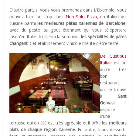
D’autre part, si vous vous promenez dans L’Eixample, vous
pouvez faire un stop chez
Non Solo Pizza
, un italien qui
cuisine parmi
les meilleures pâtes italiennes de Barcelone,
avec du pesto au gout étonnant qui vous téléportera
jusqu’en Italie. Ici, selon la semaine,
les spécialités de pâtes
changent
. Cet établissement vinicole mérite d’être testé.
De Gustibus
Italiae
est un
autre très
bon
restaurant
qui se trouve
à
Sant
Gervasi.
Il
dispose
d’une
terrasse qui en été est très agréable et il offre les
meilleurs
plats de chaque région italienne.
En outre, leurs desserts