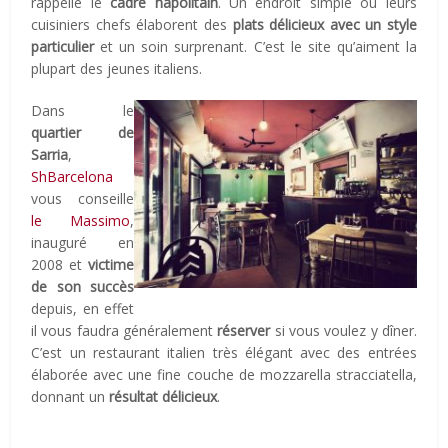
rappelle le
cadre napolitain
. Un endroit simple où leurs
cuisiniers chefs élaborent des
plats délicieux avec un style
particulier
et un soin surprenant. C’est le site qu’aiment la
plupart des jeunes italiens.
Dans le
quartier de
Sarria
,
ShBarcelona
vous conseille
le Massimo
,
inauguré en
2008 et
victime
de son succès
depuis, en effet
il vous faudra généralement
réserver
si vous voulez y dîner.
C’est un restaurant italien très élégant avec des entrées
élaborée avec une fine couche de mozzarella stracciatella,
donnant un
résultat délicieux
.