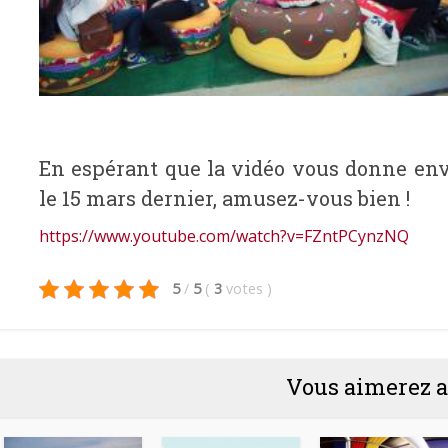
En espérant que la vidéo vous donne envi
le 15 mars dernier, amusez-vous bien !
https://www.youtube.com/watch?v=FZntPCynzNQ
5
/
5
(
3
votes
)
Vous aimerez a