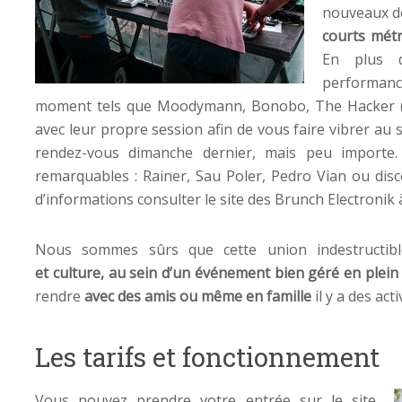
nouveaux de
courts mét
En plus 
performanc
moment tels que Moodymann, Bonobo, The Hacker (ils
avec leur propre session afin de vous faire vibrer au s
rendez-vous dimanche dernier, mais peu importe.
remarquables : Rainer, Sau Poler, Pedro Vian ou dis
d’informations consulter le site des Brunch Electronik
Nous sommes sûrs que cette union indestructi
et
culture
, au sein d’un événement bien géré en plein 
rendre
avec des amis ou même en famille
il y a des act
Les tarifs et fonctionnement
Vous pouvez prendre votre entrée sur le site