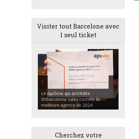
Visiter tout Barcelone avec
1 seul ticket
ShBarcelona Agents commerciaux
discutant dans l'auditorium du
Centre Apialia
Cherchez votre