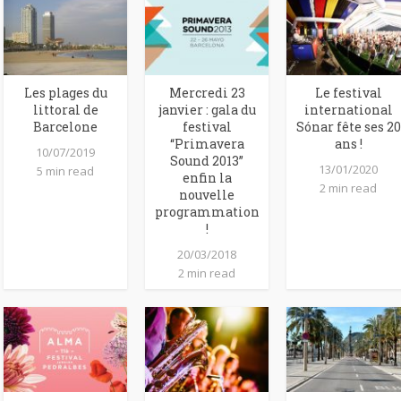
Les plages du
Mercredi 23
Le festival
littoral de
janvier : gala du
international
Barcelone
festival
Sónar fête ses 20
“Primavera
ans !
10/07/2019
Sound 2013”
13/01/2020
5 min read
enfin la
2 min read
nouvelle
programmation
!
20/03/2018
2 min read