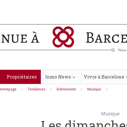
Propriétaires
Inmo News
Vivre à Barcelone
>
>
>
>
Homepage
Tendances
Evènements
Musique
Musique
Les dimanche