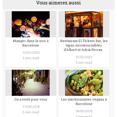
Vous aimerez aussi
Manger dans le noir à
Restaurant El Tickets Bar, les
Barcelone
tapas incontournables
d’Albert et Adrià Ferran
13/01/2020
15/02/2022
3 min read
3 min read
On a testé pour vous
Les nutritionnistes vegans à
Barcelone
17/09/2018
18/05/2016
5 min read
3 min read