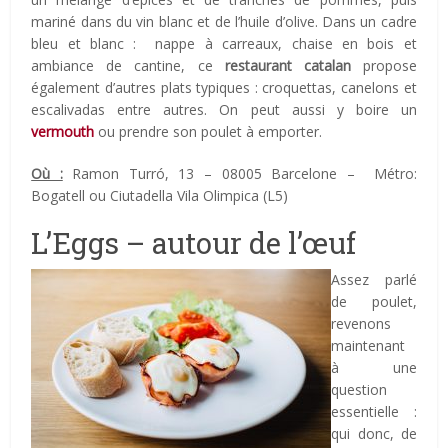
mariné dans du vin blanc et de l’huile d’olive. Dans un cadre
bleu et blanc : nappe à carreaux, chaise en bois et
ambiance de cantine, ce
restaurant catalan
propose
également d’autres plats typiques : croquettas, canelons et
escalivadas entre autres. On peut aussi y boire un
vermouth
ou prendre son poulet à emporter.
Où :
Ramon Turró, 13 – 08005 Barcelone – Métro:
Bogatell ou Ciutadella Vila Olimpica (L5)
L’Eggs – autour de l’œuf
Assez parlé
de poulet,
revenons
maintenant
à une
question
essentielle :
qui donc, de