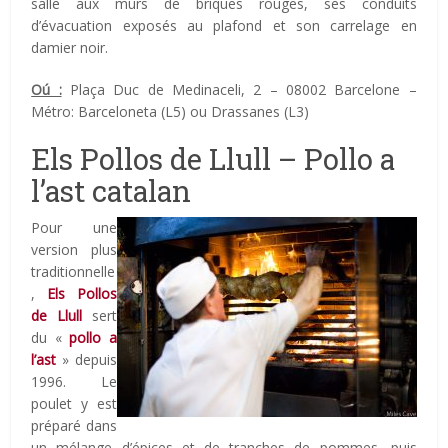
salle aux murs de briques rouges, ses conduits
d’évacuation exposés au plafond et son carrelage en
damier noir.
Oú :
Plaça Duc de Medinaceli, 2 – 08002 Barcelone –
Métro: Barceloneta (L5) ou Drassanes (L3)
Els Pollos de Llull – Pollo a
l’ast catalan
Pour une
version plus
traditionnelle
,
Els Pollos
de Llull
sert
du «
pollo a
l’ast
» depuis
1996. Le
poulet y est
préparé dans
un mélange d’épices et de tranches de pommes, puis