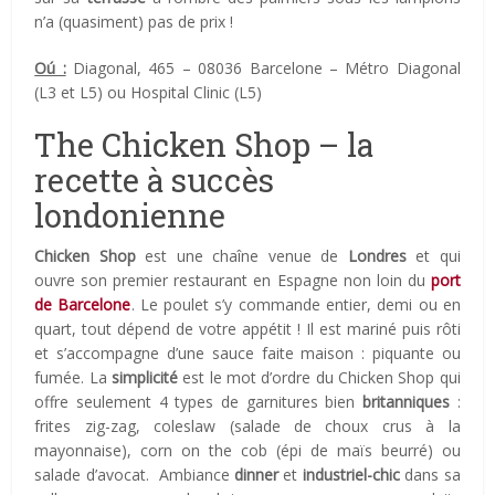
n’a (quasiment) pas de prix !
Oú :
Diagonal, 465 – 08036 Barcelone – Métro Diagonal
(L3 et L5) ou Hospital Clinic (L5)
The Chicken Shop – la
recette à succès
londonienne
Chicken Shop
est une chaîne venue de
Londres
et qui
ouvre son premier restaurant en Espagne non loin du
port
de Barcelone
. Le poulet s’y commande entier, demi ou en
quart, tout dépend de votre appétit ! Il est mariné puis rôti
et s’accompagne d’une sauce faite maison : piquante ou
fumée. La
simplicité
est le mot d’ordre du Chicken Shop qui
offre seulement 4 types de garnitures bien
britanniques
:
frites zig-zag, coleslaw (salade de choux crus à la
mayonnaise), corn on the cob (épi de maïs beurré) ou
salade d’avocat. Ambiance
dinner
et
industriel-chic
dans sa