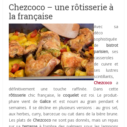
Chezcoco – une rôtisserie à
la française
Avec sa
déco
sophistiquée
de
bistrot
parisien
, ses
casseroles
de cuivre et
ses lustres
scintillants,
Chezcoco
a
définitivement une touche raffinée. Dans cette
rôtisserie
chic française, le
coquelet
est roi. Le produit-
phare vient de
Galice
et est nourri au grain pendant 4
semaines. Il se décline en plusieurs versions : au gros sel,
aux herbes, curry, barcecue ou cuit dans de la bière brune.
Les plats de
Chezcoco
ne sont pas donnés, mais un repas
sur sa
terrasse
à l’ombre des palmiers sous les lampions