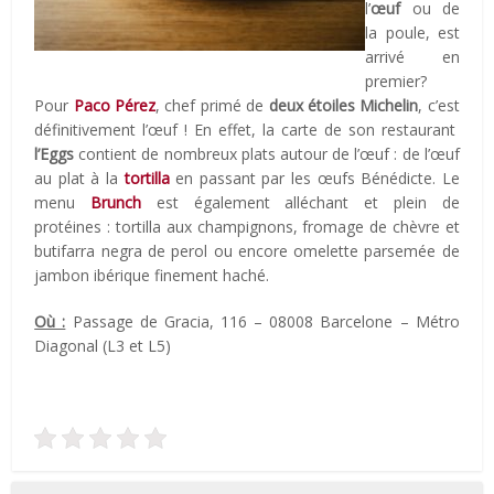
l’
œuf
ou de
la poule, est
arrivé en
premier?
Pour
Paco Pérez
, chef primé de
deux étoiles Michelin
, c’est
définitivement l’œuf ! En effet, la carte de son restaurant
l’Eggs
contient de nombreux plats autour de l’œuf : de l’œuf
au plat à la
tortilla
en passant par les œufs Bénédicte. Le
menu
Brunch
est également alléchant et plein de
protéines : tortilla aux champignons, fromage de chèvre et
butifarra negra de perol ou encore omelette parsemée de
jambon ibérique finement haché.
Où :
Passage de Gracia, 116 – 08008 Barcelone – Métro
Diagonal (L3 et L5)